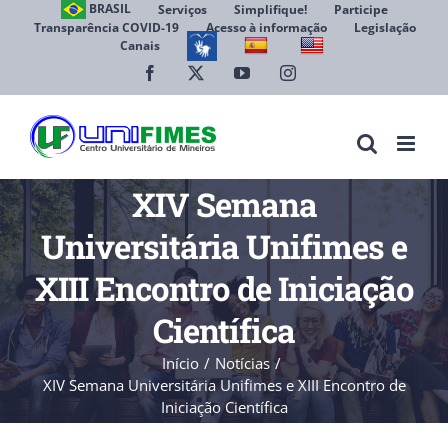
Ir
BRASIL
Serviços
Simplifique!
Participe
Transparência COVID-19
Acesso à informação
Legislação
para
Canais
Abrir 
o
conteúdo
Facebook
X
YouTube
Instagram
XIV Semana
Universitária Unifimes e
XIII Encontro de Iniciação
Científica
Início
Notícias
XIV Semana Universitária Unifimes e XIII Encontro de
Iniciação Científica