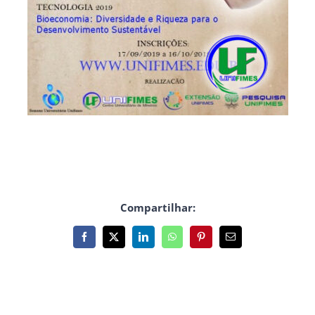
Compartilhar:
Facebook
X
LinkedIn
WhatsApp
Pinterest
E-
mail