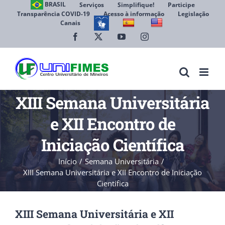
Ir
BRASIL
Serviços
Simplifique!
Participe
Transparência COVID-19
Acesso à informação
Legislação
para
Canais
Abrir 
o
conteúdo
Facebook
X
YouTube
Instagram
XIII Semana Universitária
e XII Encontro de
Iniciação Científica
Início
Semana Universitária
XIII Semana Universitária e XII Encontro de Iniciação
Científica
XIII Semana Universitária e XII