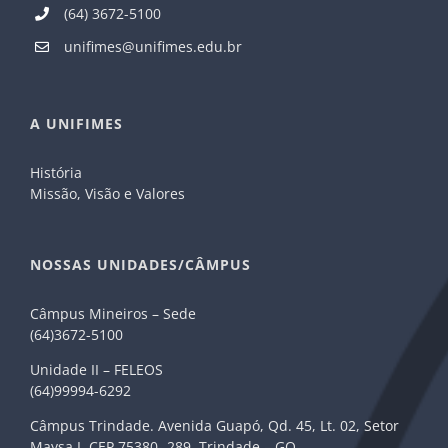
(64) 3672-5100
unifimes@unifimes.edu.br
A UNIFIMES
História
Missão, Visão e Valores
NOSSAS UNIDADES/CÂMPUS
Câmpus Mineiros – Sede
(64)3672-5100
Unidade II – FELEOS
(64)99994-6292
Câmpus Trindade. Avenida Guapó, Qd. 45, Lt. 02, Setor
Maysa I. CEP 75380- 289. Trindade – GO