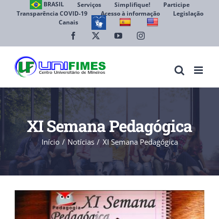
Ir
BRASIL
Serviços
Simplifique!
Participe
Transparência COVID-19
Acesso à informação
Legislação
para
Canais
Abrir 
o
conteúdo
Facebook
X
YouTube
Instagram
XI Semana Pedagógica
Início
Notícias
XI Semana Pedagógica
View
Larger
Image