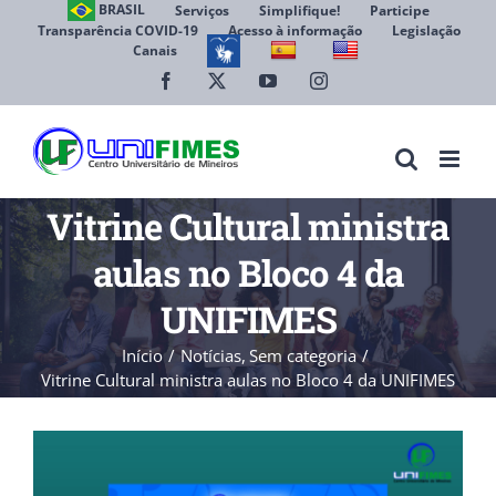
Ir
BRASIL
Serviços
Simplifique!
Participe
Transparência COVID-19
Acesso à informação
Legislação
para
Canais
Abrir 
o
conteúdo
Facebook
X
YouTube
Instagram
Vitrine Cultural ministra
aulas no Bloco 4 da
UNIFIMES
Início
Notícias
Sem categoria
Vitrine Cultural ministra aulas no Bloco 4 da UNIFIMES
View
Larger
Image