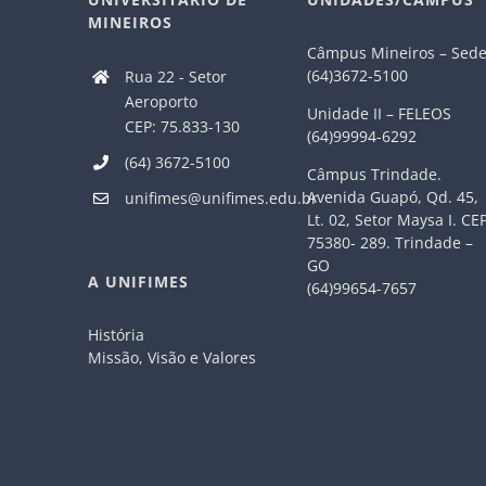
MINEIROS
Câmpus Mineiros – Sed
(64)3672-5100
Rua 22 - Setor
Aeroporto
Unidade II – FELEOS
CEP: 75.833-130
(64)99994-6292
(64) 3672-5100
Câmpus Trindade.
Avenida Guapó, Qd. 45,
unifimes@unifimes.edu.br
Lt. 02, Setor Maysa I. CE
75380- 289. Trindade –
GO
A UNIFIMES
(64)99654-7657
História
Missão, Visão e Valores