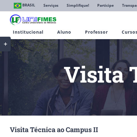
Ir
BRASIL
Serviços
Simplifique!
Participe
Transpa
para
o
conteúdo
Institucional
Aluno
Professor
Curso
Toggle
Sliding
Bar
Area
Visita
Visita Técnica ao Campus II