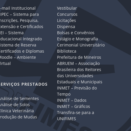
-mail Institucional
Vestibular
IPEC – Sistema para
Concursos
nscrições, Pesquisa,
Licitações
xtensão e Certificados
Dispensa
EI – Sistema
Bolsas e Convênios
Educacional Integrado
Estágio e Monografia
Sistema de Reserva
Cerimonial Universitário
ertificados e Diplomas
Biblioteca
Moodle – Ambiente
Prefeitura de Mineiros
irtual
ABRUEM – Associação
Brasileira dos Reitores
das Universidades
Estaduais e Municipais
SERVIÇOS PRESTADOS
INMET – Previsão do
Tempo
Análise de Sementes
INMET – Dados
nálise de Solos
INMET – Gráficos
línica Veterinária
Transfira-se para a
Produção de Mudas
UNIFIMES