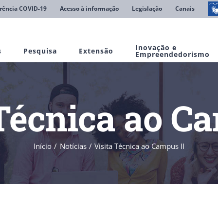
rência COVID-19
Acesso à informação
Legislação
Canais
Inovação e
s
Pesquisa
Extensão
Empreendedorismo
 Técnica ao Ca
Início
Notícias
Visita Técnica ao Campus II