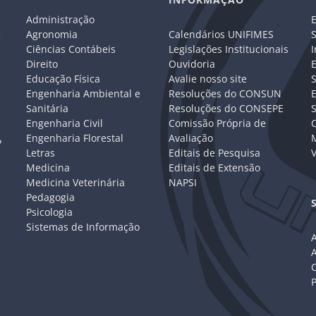
Administração
E
e
Agronomia
Calendários UNIFIMES
S
Ciências Contábeis
Legislações Institucionais
I
Direito
Ouvidoria
E
Educação Física
Avalie nosso site
S
Engenharia Ambiental e
Resoluções do CONSUN
Sanitária
Resoluções do CONSEPE
Engenharia Civil
Comissão Própria de
C
Engenharia Florestal
Avaliação
P
Letras
Editais de Pesquisa
V
Medicina
Editais de Extensão
Medicina Veterinária
NAPSI
Pedagogia
Psicologia
Sistemas de Informação
A
C