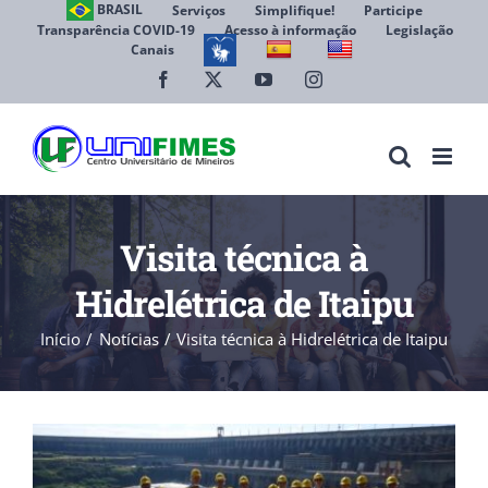
Ir
BRASIL
Serviços
Simplifique!
Participe
Transparência COVID-19
Acesso à informação
Legislação
para
Canais
Abrir 
o
conteúdo
Facebook
X
YouTube
Instagram
Visita técnica à
Hidrelétrica de Itaipu
Início
Notícias
Visita técnica à Hidrelétrica de Itaipu
View
Larger
Image