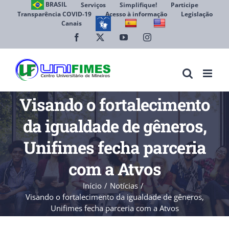
Ir
BRASIL
Serviços
Simplifique!
Participe
Transparência COVID-19
Acesso à informação
Legislação
para
Canais
Abrir 
o
conteúdo
Facebook
X
YouTube
Instagram
Visando o fortalecimento
da igualdade de gêneros,
Unifimes fecha parceria
com a Atvos
Início
Notícias
Visando o fortalecimento da igualdade de gêneros,
Unifimes fecha parceria com a Atvos