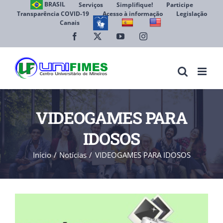
Ir
BRASIL
Serviços
Simplifique!
Participe
Transparência COVID-19
Acesso à informação
Legislação
para
Canais
Abrir 
o
conteúdo
Facebook
X
YouTube
Instagram
VIDEOGAMES PARA
IDOSOS
Início
Notícias
VIDEOGAMES PARA IDOSOS
View
Larger
Image