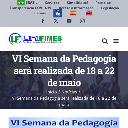
Ir
BRASIL
Serviços
Simplifique!
Participe
Transparência COVID-19
Acesso à informação
Legislação
para
Canais
Abrir 
o
conteúdo
Facebook
X
YouTube
Instagram
VI Semana da Pedagogia
será realizada de 18 a 22
de maio
Início
Notícias
VI Semana da Pedagogia será realizada de 18 a 22 de
maio
View
Larger