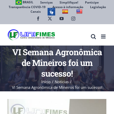
Ir
BRASIL
Serviços
Simplifique!
Participe
Transparência COVID-19
Acesso à informação
Legislação
para
Canais
Abrir 
o
conteúdo
Facebook
X
YouTube
Instagram
VI Semana Agronômica
de Mineiros foi um
sucesso!
Início
Notícias
VI Semana Agronômica de Mineiros foi um sucesso!
View
Larger
Image