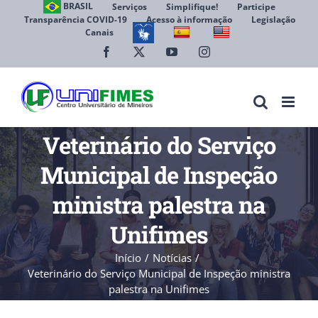
Ir
BRASIL
Serviços
Simplifique!
Participe
Transparência COVID-19
Acesso à informação
Legislação
para
Canais
Abrir 
o
conteúdo
Facebook
X
YouTube
Instagram
Veterinário do Serviço
Municipal de Inspeção
ministra palestra na
Unifimes
Início
Notícias
Veterinário do Serviço Municipal de Inspeção ministra
palestra na Unifimes