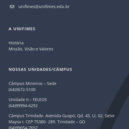
unifimes@unifimes.edu.br
A UNIFIMES
História
Missão, Visão e Valores
NOSSAS UNIDADES/CÂMPUS
Câmpus Mineiros – Sede
(64)3672-5100
Unidade II – FELEOS
(64)99994-6292
Câmpus Trindade. Avenida Guapó, Qd. 45, Lt. 02, Setor
Maysa I. CEP 75380- 289. Trindade – GO
(64)99654-7657