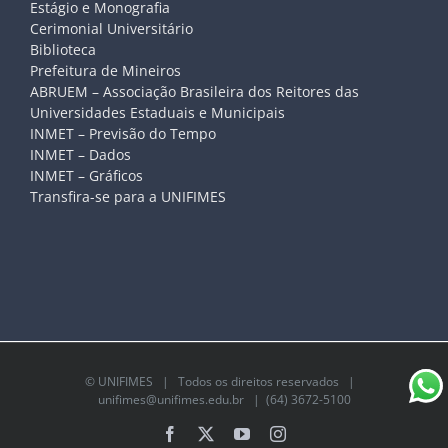
Estágio e Monografia
Cerimonial Universitário
Biblioteca
Prefeitura de Mineiros
ABRUEM – Associação Brasileira dos Reitores das
Universidades Estaduais e Municipais
INMET – Previsão do Tempo
INMET – Dados
INMET – Gráficos
Transfira-se para a UNIFIMES
©
UNIFIMES
| Todos os direitos reservados |
unifimes@unifimes.edu.br
| (64) 3672-5100
Facebook
X
YouTube
Instagram