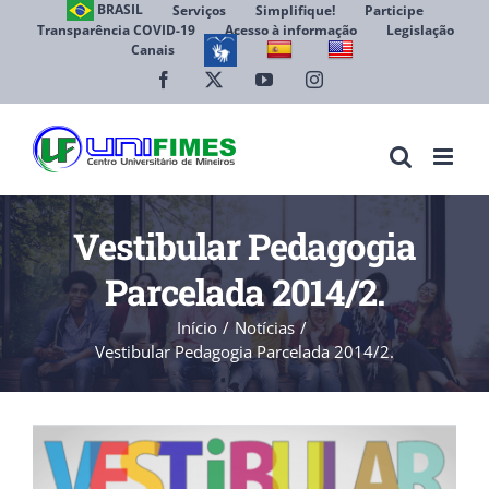
Ir
BRASIL
Serviços
Simplifique!
Participe
Transparência COVID-19
Acesso à informação
Legislação
para
Canais
Abrir 
o
conteúdo
Facebook
X
YouTube
Instagram
Vestibular Pedagogia
Parcelada 2014/2.
Início
Notícias
Vestibular Pedagogia Parcelada 2014/2.
View
Larger
Image