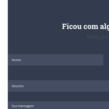
Ficou com al
Envie já a