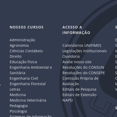
NOSSOS CURSOS
ACESSO A
INFORMAÇÃO
Administração
E
e
Agronomia
Calendários UNIFIMES
S
Ciências Contábeis
Legislações Institucionais
I
Direito
Ouvidoria
E
Educação Física
Avalie nosso site
S
Engenharia Ambiental e
Resoluções do CONSUN
Sanitária
Resoluções do CONSEPE
Engenharia Civil
Comissão Própria de
C
Engenharia Florestal
Avaliação
P
Letras
Editais de Pesquisa
V
Medicina
Editais de Extensão
Medicina Veterinária
NAPSI
Pedagogia
Psicologia
Sistemas de Informação