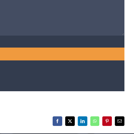
Facebook
X
LinkedIn
WhatsApp
Pinterest
E-
mail