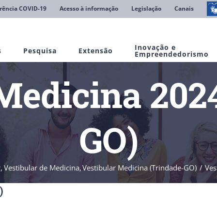
rência COVID-19
Acesso à informação
Legislação
Canais
Inovação e
s
Pesquisa
Extensão
Empreendedorismo
Medicina 202
GO)
r
Vestibular de Medicina
Vestibular Medicina (Trindade-GO)
Ves
)