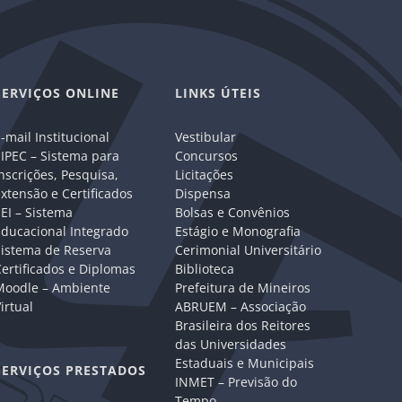
SERVIÇOS ONLINE
LINKS ÚTEIS
-mail Institucional
Vestibular
IPEC – Sistema para
Concursos
nscrições, Pesquisa,
Licitações
xtensão e Certificados
Dispensa
EI – Sistema
Bolsas e Convênios
Educacional Integrado
Estágio e Monografia
Sistema de Reserva
Cerimonial Universitário
ertificados e Diplomas
Biblioteca
Moodle – Ambiente
Prefeitura de Mineiros
irtual
ABRUEM – Associação
Brasileira dos Reitores
das Universidades
Estaduais e Municipais
SERVIÇOS PRESTADOS
INMET – Previsão do
Tempo