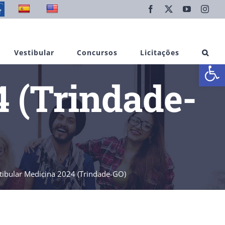
Facebook
X
YouTube
Inst
Vestibular
Concursos
Licitações
Abrir 
4 (Trindade-
tibular Medicina 2024 (Trindade-GO)