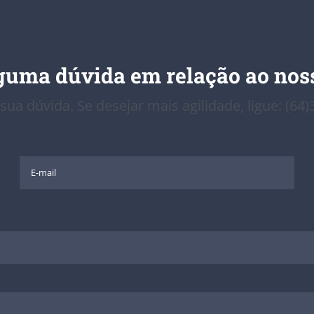
guma dúvida em relação ao noss
 sua dúvida. Se desejar mais agilidade, ligue: (64