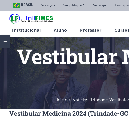
Ir
BRASIL
Serviços
Simplifique!
Participe
Transpa
para
o
conteúdo
Institucional
Aluno
Professor
Curso
Toggle
Sliding
Vestibular 
Bar
Area
Início
Notícias_Trindade
Vestibula
Vestibular Medicina 2024 (Trindade-GO