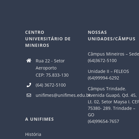
CENTRO
NOSSAS
UNIVERSITÁRIO DE
UNIDADES/CÂMPUS
MINEIROS
Câmpus Mineiros – Sed
(64)3672-5100
Rua 22 - Setor
Aeroporto
Unidade II – FELEOS
CEP: 75.833-130
(64)99994-6292
(64) 3672-5100
Câmpus Trindade.
Avenida Guapó, Qd. 45,
unifimes@unifimes.edu.br
Lt. 02, Setor Maysa I. CE
75380- 289. Trindade –
GO
A UNIFIMES
(64)99654-7657
História