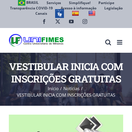
Ir
BRASIL
Serviços
Simplifique!
Participe
Transparência COVID-19
Acesso à informação
Legislação
para
Canais
Abrir 
o
conteúdo
Facebook
X
YouTube
Instagram
VESTIBULAR INICIA COM
INSCRIÇÕES GRATUITAS
Início
Notícias
VESTIBULAR INICIA COM INSCRIÇÕES GRATUITAS
View
Larger
Image