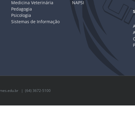
Medicina Veterinária
NAPSI
Pedagogia
Psicologia
Sistemas de Informação
A
C
mes.edu.br
| (64) 3672-5100