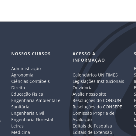
NOSSOS CURSOS
ACESSO A
INFORMAÇÃO
Administração
E
e
Agronomia
Calendários UNIFIMES
S
Ciências Contábeis
Legislações Institucionais
I
Direito
Ouvidoria
E
Educação Física
Avalie nosso site
S
Engenharia Ambiental e
Resoluções do CONSUN
Sanitária
Resoluções do CONSEPE
Engenharia Civil
Comissão Própria de
C
Engenharia Florestal
Avaliação
P
Letras
Editais de Pesquisa
V
Medicina
Editais de Extensão