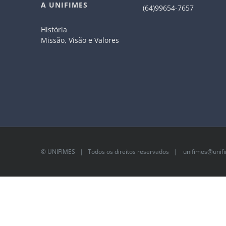
A UNIFIMES
(64)99654-7657
História
Missão, Visão e Valores
©
UNIFIMES
| Todos os direitos reservados |
unifimes@unifi