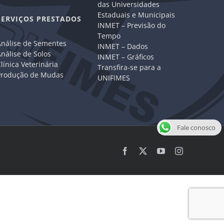
das Universidades
Estaduais e Municipais
SERVIÇOS PRESTADOS
INMET – Previsão do
Tempo
Análise de Sementes
INMET – Dados
nálise de Solos
INMET – Gráficos
línica Veterinária
Transfira-se para a
Produção de Mudas
UNIFIMES
Fale conosco
Facebook
X
YouTube
Instagram