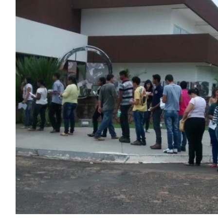
Image