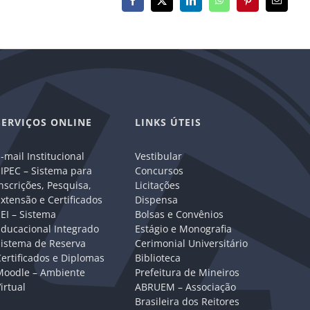
Facebook
X
LinkedIn
WhatsApp
Pinterest
E-
mail
SERVIÇOS ONLINE
LINKS ÚTEIS
-mail Institucional
Vestibular
IPEC – Sistema para
Concursos
nscrições, Pesquisa,
Licitações
xtensão e Certificados
Dispensa
EI – Sistema
Bolsas e Convênios
Educacional Integrado
Estágio e Monografia
Sistema de Reserva
Cerimonial Universitário
ertificados e Diplomas
Biblioteca
Moodle – Ambiente
Prefeitura de Mineiros
irtual
ABRUEM – Associação
Brasileira dos Reitores