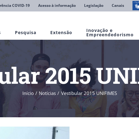
rência COVID-19
Acesso à informação
Legislação
Canais
Inovação e
s
Pesquisa
Extensão
Empreendedorismo
bular 2015 UN
Início
Notícias
Vestibular 2015 UNIFIMES