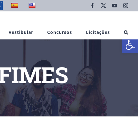
Facebook
X
YouTube
Inst
Vestibular
Concursos
Licitações
Abrir 
IFIMES