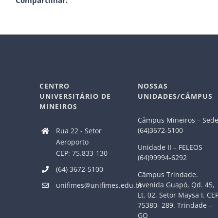
Compartilhar:
CENTRO
NOSSAS
UNIVERSITÁRIO DE
UNIDADES/CÂMPUS
MINEIROS
Câmpus Mineiros – Sed
(64)3672-5100
Rua 22 - Setor
Aeroporto
Unidade II – FELEOS
CEP: 75.833-130
(64)99994-6292
(64) 3672-5100
Câmpus Trindade.
Avenida Guapó, Qd. 45,
unifimes@unifimes.edu.br
Lt. 02, Setor Maysa I. CE
75380- 289. Trindade –
GO