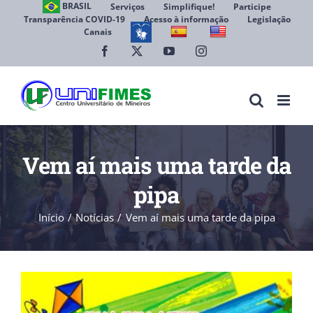
Ir
BRASIL
Serviços
Simplifique!
Participe
Transparência COVID-19
Acesso à informação
Legislação
para
Canais
Abrir 
o
conteúdo
Facebook
X
YouTube
Instagram
Vem aí mais uma tarde da
pipa
Início
Notícias
Vem aí mais uma tarde da pipa
View
Larger
Image