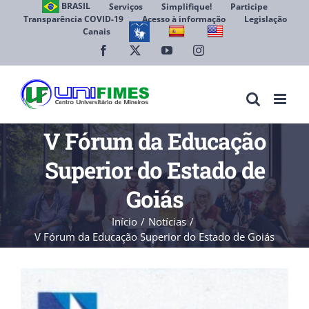
Ir
BRASIL
Serviços
Simplifique!
Participe
Transparência COVID-19
Acesso à informação
Legislação
para
Canais
Abrir 
o
conteúdo
Facebook
X
YouTube
Instagram
V Fórum da Educação
Superior do Estado de
Goiás
Início
Notícias
V Fórum da Educação Superior do Estado de Goiás
View
Larger
Image