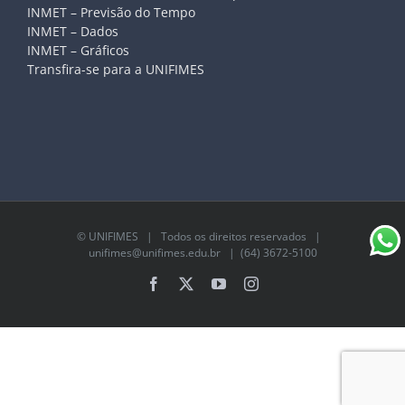
INMET – Previsão do Tempo
INMET – Dados
INMET – Gráficos
Transfira-se para a UNIFIMES
©
UNIFIMES
| Todos os direitos reservados |
unifimes@unifimes.edu.br
| (64) 3672-5100
Facebook
X
YouTube
Instagram