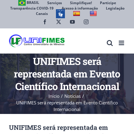
Ir
BRASIL
Serviços
Simplifique!
Participe
Transparência COVID-19
Acesso à informação
Legislação
para
Canais
Abrir 
o
conteúdo
Facebook
X
YouTube
Instagram
UNIFIMES será
representada em Evento
Científico Internacional
Início
Notícias
UNIFIMES será representada em Evento Científico
Internacional
UNIFIMES será representada em