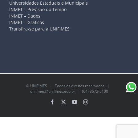
Universidades Estaduais e Municipais
INMET – Previsão do Tempo
INMET – Dados
INMET – Gráficos
Transfira-se para a UNIFIMES
©
UNIFIMES
| Todos os direitos reservados |
unifimes@unifimes.edu.br
| (64) 3672-5100
Facebook
X
YouTube
Instagram