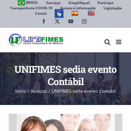
Ir
BRASIL
Serviços
Simplifique!
Participe
Transparência COVID-19
Acesso à informação
Legislação
para
Canais
Abrir 
o
conteúdo
Facebook
X
YouTube
Instagram
UNIFIMES sedia evento
Contábil
Início
Notícias
UNIFIMES sedia evento Contábil
View
Larger
Image