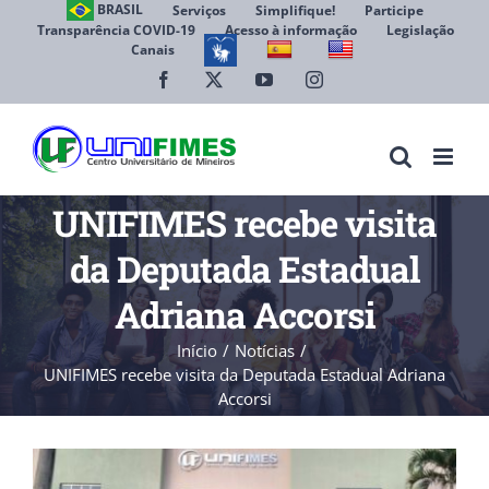
Ir
BRASIL
Serviços
Simplifique!
Participe
Transparência COVID-19
Acesso à informação
Legislação
para
Canais
Abrir 
o
conteúdo
Facebook
X
YouTube
Instagram
UNIFIMES recebe visita
da Deputada Estadual
Adriana Accorsi
Início
Notícias
UNIFIMES recebe visita da Deputada Estadual Adriana
Accorsi
View
Larger