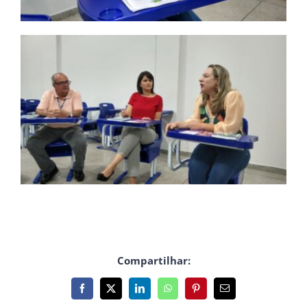
Compartilhar:
Facebook
X
LinkedIn
WhatsApp
Pinterest
E-
mail