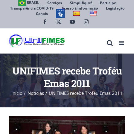
Ir
BRASIL
Serviços
Simplifique!
Participe
Transparência COVID-19
Acesso à informação
Legislação
para
Canais
Abrir 
o
conteúdo
Facebook
X
YouTube
Instagram
UNIFIMES recebe Troféu
Emas 2011
Início
Notícias
UNIFIMES recebe Troféu Emas 2011
View
Larger
Image