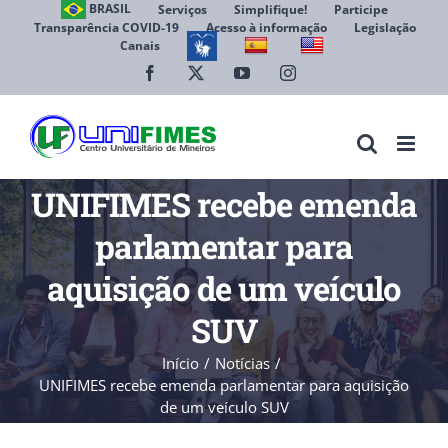
Ir
BRASIL
Serviços
Simplifique!
Participe
Transparência COVID-19
Acesso à informação
Legislação
para
Canais
Abrir 
o
conteúdo
Facebook
X
YouTube
Instagram
UNIFIMES recebe emenda
parlamentar para
aquisição de um veículo
SUV
Início
Notícias
UNIFIMES recebe emenda parlamentar para aquisição
de um veículo SUV