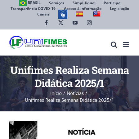
Ir
BRASIL
Serviços
Simplifique!
Participe
Transparência COVID-19
Acesso à informação
Legislação
para
Canais
Abrir 
o
conteúdo
Facebook
X
YouTube
Instagram
Unifimes Realiza Semana
Didática 2025/1
Início
Notícias
Unifimes Realiza Semana Didática 2025/1
View
Larger
Image