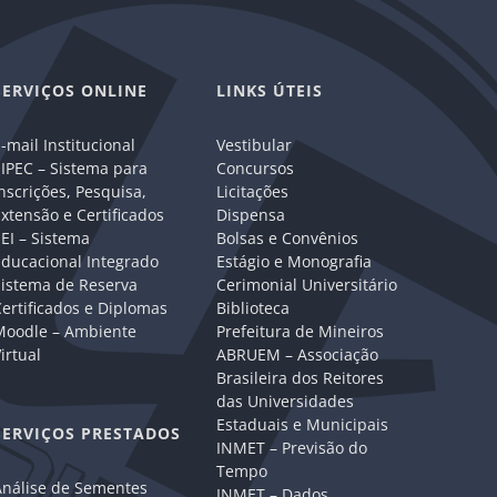
SERVIÇOS ONLINE
LINKS ÚTEIS
-mail Institucional
Vestibular
IPEC – Sistema para
Concursos
nscrições, Pesquisa,
Licitações
xtensão e Certificados
Dispensa
EI – Sistema
Bolsas e Convênios
Educacional Integrado
Estágio e Monografia
Sistema de Reserva
Cerimonial Universitário
ertificados e Diplomas
Biblioteca
Moodle – Ambiente
Prefeitura de Mineiros
irtual
ABRUEM – Associação
Brasileira dos Reitores
das Universidades
Estaduais e Municipais
SERVIÇOS PRESTADOS
INMET – Previsão do
Tempo
Análise de Sementes
INMET – Dados