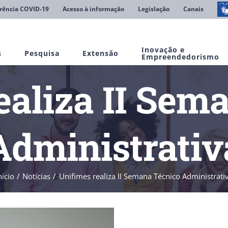
rência COVID-19
Acesso à informação
Legislação
Canais
Inovação e
s
Pesquisa
Extensão
Empreendedorismo
ealiza II Sem
Administrativ
nício
Notícias
Unifimes realiza II Semana Técnico Administrati