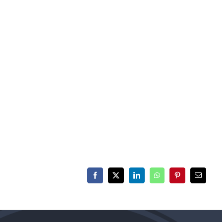
Facebook
X
LinkedIn
WhatsApp
Pinterest
E-
mail