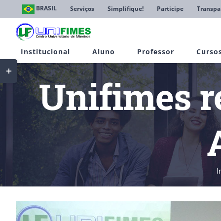
Ir
BRASIL
Serviços
Simplifique!
Participe
Transpa
para
o
conteúdo
Institucional
Aluno
Professor
Curso
Toggle
Sliding
Unifimes r
Bar
Area
I
View
Larger