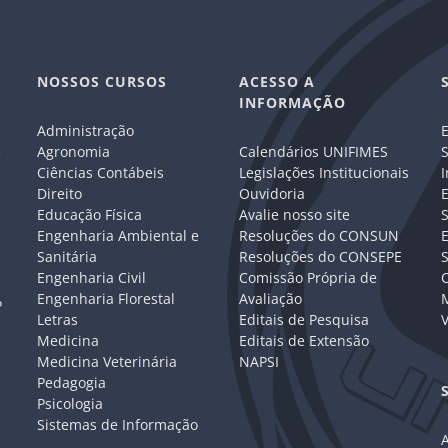
NOSSOS CURSOS
ACESSO A
INFORMAÇÃO
Administração
E
e
Agronomia
Calendários UNIFIMES
S
Ciências Contábeis
Legislações Institucionais
I
Direito
Ouvidoria
E
Educação Física
Avalie nosso site
S
Engenharia Ambiental e
Resoluções do CONSUN
Sanitária
Resoluções do CONSEPE
Engenharia Civil
Comissão Própria de
C
Engenharia Florestal
Avaliação
P
Letras
Editais de Pesquisa
V
Medicina
Editais de Extensão
Medicina Veterinária
NAPSI
Pedagogia
Psicologia
Sistemas de Informação