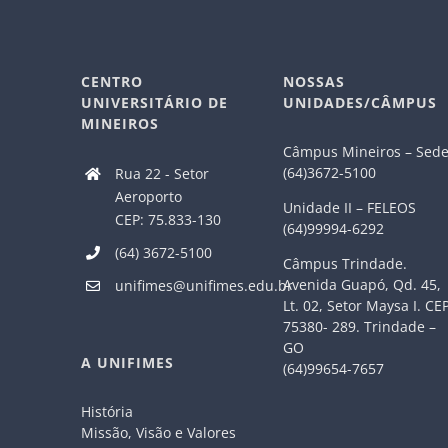
CENTRO
NOSSAS
UNIVERSITÁRIO DE
UNIDADES/CÂMPUS
MINEIROS
Câmpus Mineiros – Sed
(64)3672-5100
Rua 22 - Setor
Aeroporto
Unidade II – FELEOS
CEP: 75.833-130
(64)99994-6292
(64) 3672-5100
Câmpus Trindade.
Avenida Guapó, Qd. 45,
unifimes@unifimes.edu.br
Lt. 02, Setor Maysa I. CE
75380- 289. Trindade –
GO
A UNIFIMES
(64)99654-7657
História
Missão, Visão e Valores