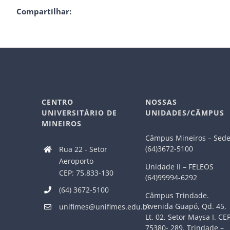
Compartilhar:
CENTRO
NOSSAS
UNIVERSITÁRIO DE
UNIDADES/CÂMPUS
MINEIROS
Câmpus Mineiros – Sed
(64)3672-5100
Rua 22 - Setor
Aeroporto
Unidade II – FELEOS
CEP: 75.833-130
(64)99994-6292
(64) 3672-5100
Câmpus Trindade.
Avenida Guapó, Qd. 45,
unifimes@unifimes.edu.br
Lt. 02, Setor Maysa I. CE
75380- 289. Trindade –