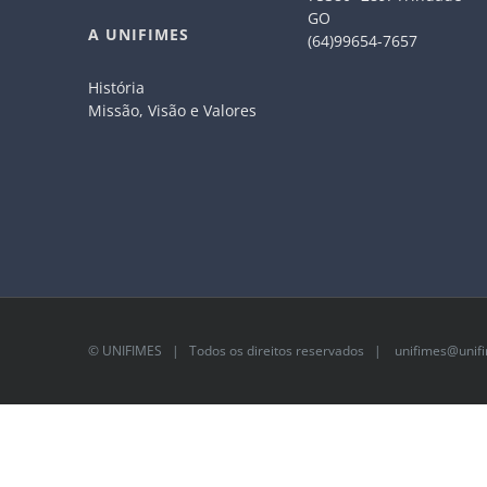
GO
A UNIFIMES
(64)99654-7657
História
Missão, Visão e Valores
©
UNIFIMES
| Todos os direitos reservados |
unifimes@unifi