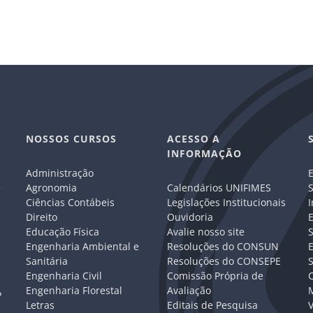
NOSSOS CURSOS
ACESSO A
INFORMAÇÃO
Administração
E
e
Agronomia
Calendários UNIFIMES
S
Ciências Contábeis
Legislações Institucionais
I
Direito
Ouvidoria
E
Educação Física
Avalie nosso site
S
Engenharia Ambiental e
Resoluções do CONSUN
Sanitária
Resoluções do CONSEPE
Engenharia Civil
Comissão Própria de
C
Engenharia Florestal
Avaliação
P
Letras
Editais de Pesquisa
V