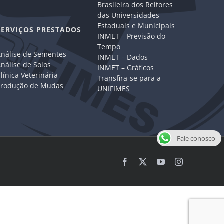
Brasileira dos Reitores
das Universidades
Estaduais e Municipais
SERVIÇOS PRESTADOS
INMET – Previsão do
Tempo
Análise de Sementes
INMET – Dados
nálise de Solos
INMET – Gráficos
línica Veterinária
Transfira-se para a
Produção de Mudas
UNIFIMES
Fale conosco
Facebook
X
YouTube
Instagram