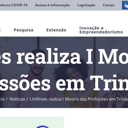
rência COVID-19
Acesso à informação
Legislação
Canais
Inovação e
s
Pesquisa
Extensão
Empreendedorismo
s realiza I Mo
issões em Tri
cio
Notícias
Unifimes realiza I Mostra das Profissões em Trind