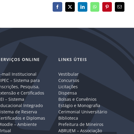
Facebook
X
LinkedIn
WhatsApp
Pinterest
E-
mail
SERVIÇOS ONLINE
LINKS ÚTEIS
-mail Institucional
Vestibular
IPEC – Sistema para
Concursos
nscrições, Pesquisa,
Licitações
xtensão e Certificados
Dispensa
EI – Sistema
Bolsas e Convênios
Educacional Integrado
Estágio e Monografia
Sistema de Reserva
Cerimonial Universitário
ertificados e Diplomas
Biblioteca
Moodle – Ambiente
Prefeitura de Mineiros
irtual
ABRUEM – Associação