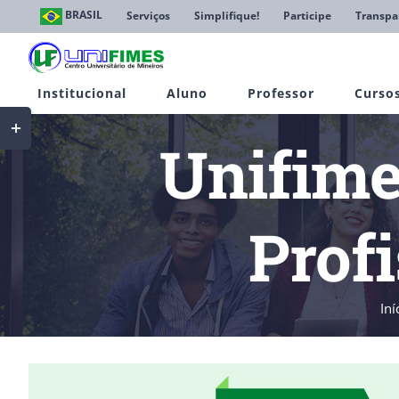
Ir
BRASIL
Serviços
Simplifique!
Participe
Transpa
para
o
conteúdo
Institucional
Aluno
Professor
Curso
Toggle
Sliding
Unifime
Bar
Area
Prof
Iní
View
Larger