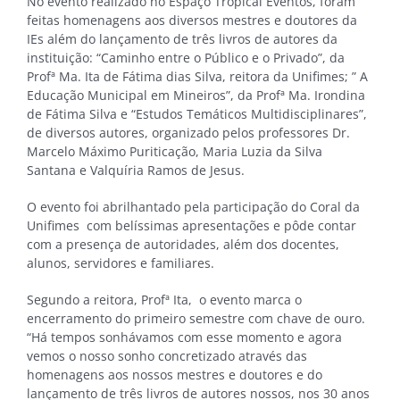
No evento realizado no Espaço Tropical Eventos, foram
feitas homenagens aos diversos mestres e doutores da
IEs além do lançamento de três livros de autores da
instituição: “Caminho entre o Público e o Privado”, da
Profª Ma. Ita de Fátima dias Silva, reitora da Unifimes; ” A
Educação Municipal em Mineiros”, da Profª Ma. Irondina
de Fátima Silva e “Estudos Temáticos Multidisciplinares”,
de diversos autores, organizado pelos professores Dr.
Marcelo Máximo Puriticação, Maria Luzia da Silva
Santana e Valquíria Ramos de Jesus.
O evento foi abrilhantado pela participação do Coral da
Unifimes com belíssimas apresentações e pôde contar
com a presença de autoridades, além dos docentes,
alunos, servidores e familiares.
Segundo a reitora, Profª Ita, o evento marca o
encerramento do primeiro semestre com chave de ouro.
“Há tempos sonhávamos com esse momento e agora
vemos o nosso sonho concretizado através das
homenagens aos nossos mestres e doutores e do
lançamento de três livros de autores nossos, nos 30 anos