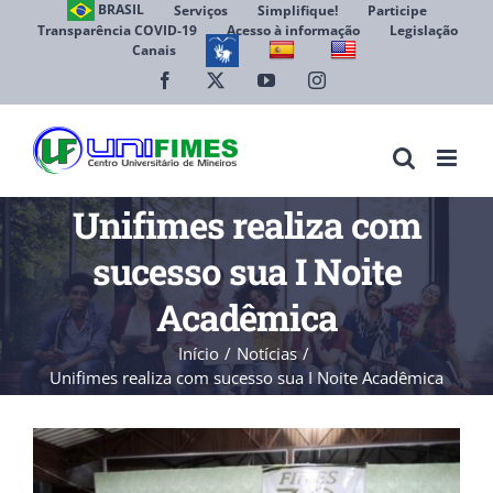
Ir
BRASIL
Serviços
Simplifique!
Participe
Transparência COVID-19
Acesso à informação
Legislação
para
Canais
Abrir 
o
conteúdo
Facebook
X
YouTube
Instagram
Unifimes realiza com
sucesso sua I Noite
Acadêmica
Início
Notícias
Unifimes realiza com sucesso sua I Noite Acadêmica
View
Larger
Image