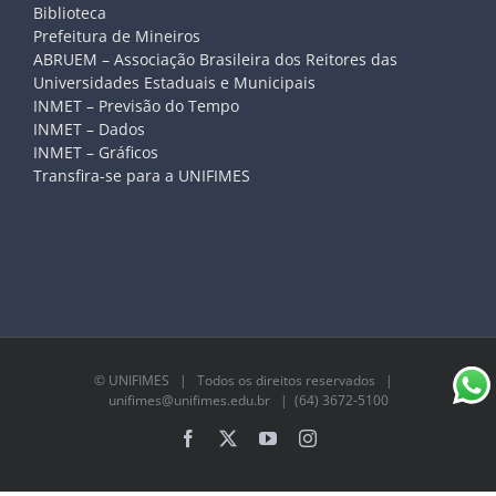
Biblioteca
Prefeitura de Mineiros
ABRUEM – Associação Brasileira dos Reitores das
Universidades Estaduais e Municipais
INMET – Previsão do Tempo
INMET – Dados
INMET – Gráficos
Transfira-se para a UNIFIMES
©
UNIFIMES
| Todos os direitos reservados |
unifimes@unifimes.edu.br
| (64) 3672-5100
Facebook
X
YouTube
Instagram