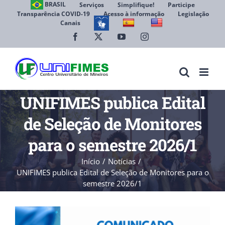
Ir
BRASIL
Serviços
Simplifique!
Participe
Transparência COVID-19
Acesso à informação
Legislação
para
Canais
Abrir 
o
conteúdo
Facebook
X
YouTube
Instagram
UNIFIMES publica Edital
de Seleção de Monitores
para o semestre 2026/1
Início
Notícias
UNIFIMES publica Edital de Seleção de Monitores para o
semestre 2026/1
View
Larger