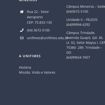
Câmpus Mineiros – Sed
(64)3672-5100
Rua 22 - Setor
Aeroporto
Unidade II – FELEOS
CEP: 75.833-130
(64)99994-6292
(64) 3672-5100
Câmpus Trindade.
Avenida Guapó, Qd. 45,
unifimes@unifimes.edu.br
Lt. 02, Setor Maysa I. CE
75380- 289. Trindade –
GO
A UNIFIMES
(64)99654-7657
História
Missão, Visão e Valores