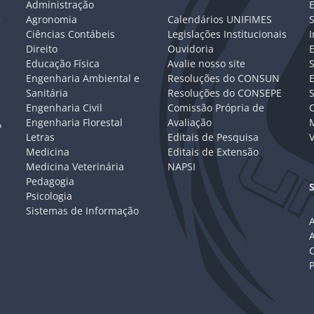
Administração
E
e
Agronomia
Calendários UNIFIMES
S
Ciências Contábeis
Legislações Institucionais
I
Direito
Ouvidoria
E
Educação Física
Avalie nosso site
S
Engenharia Ambiental e
Resoluções do CONSUN
Sanitária
Resoluções do CONSEPE
Engenharia Civil
Comissão Própria de
C
Engenharia Florestal
Avaliação
P
Letras
Editais de Pesquisa
V
Medicina
Editais de Extensão
Medicina Veterinária
NAPSI
Pedagogia
Psicologia
Sistemas de Informação
A
C