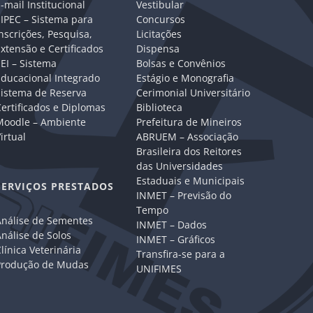
-mail Institucional
Vestibular
IPEC – Sistema para
Concursos
nscrições, Pesquisa,
Licitações
xtensão e Certificados
Dispensa
EI – Sistema
Bolsas e Convênios
Educacional Integrado
Estágio e Monografia
Sistema de Reserva
Cerimonial Universitário
ertificados e Diplomas
Biblioteca
Moodle – Ambiente
Prefeitura de Mineiros
irtual
ABRUEM – Associação
Brasileira dos Reitores
das Universidades
Estaduais e Municipais
SERVIÇOS PRESTADOS
INMET – Previsão do
Tempo
Análise de Sementes
INMET – Dados
nálise de Solos
INMET – Gráficos
línica Veterinária
Transfira-se para a
Produção de Mudas
UNIFIMES