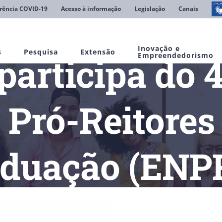
rência COVID-19
Acesso à informação
Legislação
Canais
Inovação e
s
Pesquisa
Extensão
articipa do 4
Empreendedorismo
 Pró-Reitores
aduação (ENP
rticipa do 41º Encontro Nacional de Pró-Reitores de Pesquisa 