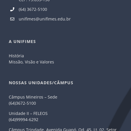
(64) 3672-5100
unifimes@unifimes.edu.br
A UNIFIMES
História
Missão, Visão e Valores
NOSSAS UNIDADES/CÂMPUS
Câmpus Mineiros – Sede
(64)3672-5100
Unidade II – FELEOS
(64)99994-6292
Câmpus Trindade. Avenida Guapó, Qd. 45, Lt. 02, Setor