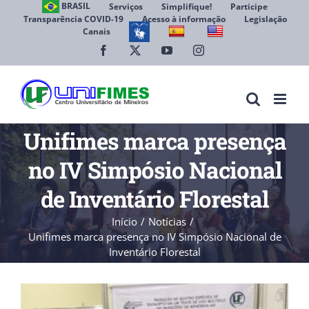
Ir
BRASIL
Serviços
Simplifique!
Participe
Transparência COVID-19
Acesso à informação
Legislação
para
Canais
Abrir 
o
conteúdo
Facebook
X
YouTube
Instagram
Unifimes marca presença
no IV Simpósio Nacional
de Inventário Florestal
Início
Notícias
Unifimes marca presença no IV Simpósio Nacional de
Inventário Florestal
View
Larger