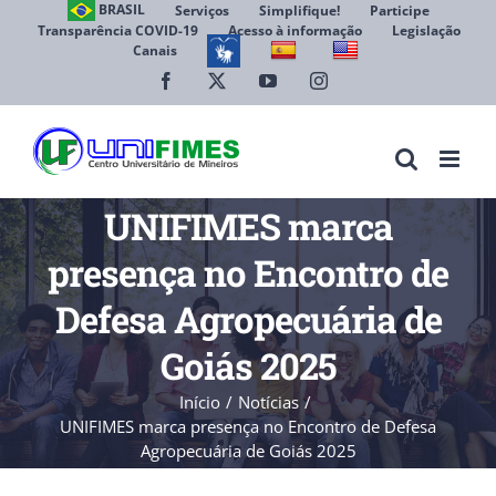
Ir
BRASIL
Serviços
Simplifique!
Participe
Transparência COVID-19
Acesso à informação
Legislação
para
Canais
Abrir 
o
conteúdo
Facebook
X
YouTube
Instagram
UNIFIMES marca
presença no Encontro de
Defesa Agropecuária de
Goiás 2025
Início
Notícias
UNIFIMES marca presença no Encontro de Defesa
Agropecuária de Goiás 2025