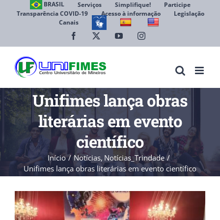
Ir
BRASIL
Serviços
Simplifique!
Participe
Transparência COVID-19
Acesso à informação
Legislação
para
Canais
Abrir 
o
conteúdo
Facebook
X
YouTube
Instagram
Unifimes lança obras
literárias em evento
científico
Início
Notícias
Notícias_Trindade
Unifimes lança obras literárias em evento científico
View
Larger
Image