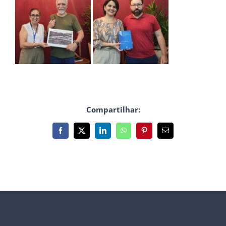
Compartilhar:
Facebook
X
LinkedIn
WhatsApp
Pinterest
E-
mail