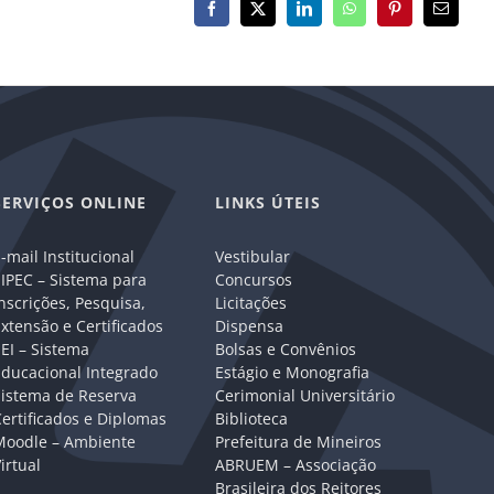
Facebook
X
LinkedIn
WhatsApp
Pinterest
E-
mail
SERVIÇOS ONLINE
LINKS ÚTEIS
-mail Institucional
Vestibular
IPEC – Sistema para
Concursos
nscrições, Pesquisa,
Licitações
xtensão e Certificados
Dispensa
EI – Sistema
Bolsas e Convênios
Educacional Integrado
Estágio e Monografia
Sistema de Reserva
Cerimonial Universitário
ertificados e Diplomas
Biblioteca
Moodle – Ambiente
Prefeitura de Mineiros
irtual
ABRUEM – Associação
Brasileira dos Reitores