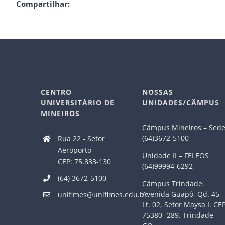
Compartilhar:
CENTRO
NOSSAS
UNIVERSITÁRIO DE
UNIDADES/CÂMPUS
MINEIROS
Câmpus Mineiros – Sed
(64)3672-5100
Rua 22 - Setor
Aeroporto
Unidade II – FELEOS
CEP: 75.833-130
(64)99994-6292
(64) 3672-5100
Câmpus Trindade.
Avenida Guapó, Qd. 45,
unifimes@unifimes.edu.br
Lt. 02, Setor Maysa I. CE
75380- 289. Trindade –