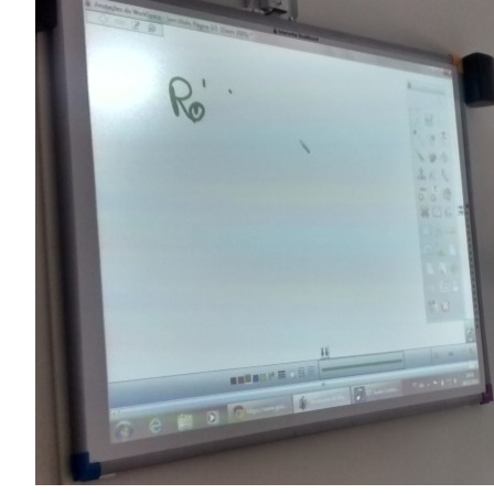
Image