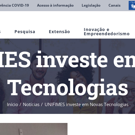
rência COVID-19
Acesso à informação
Legislação
Canais
Inovação e
s
Pesquisa
Extensão
Empreendedorismo
ES investe e
Tecnologias
Início
Notícias
UNIFIMES investe em Novas Tecnologias