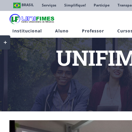
Ir
BRASIL
Serviços
Simplifique!
Participe
Transpa
para
o
conteúdo
Institucional
Aluno
Professor
Curso
Toggle
Sliding
UNIFIM
Bar
Area
View
Larger