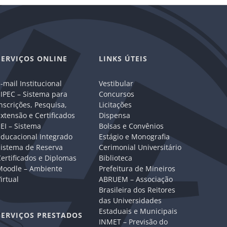
SERVIÇOS ONLINE
LINKS ÚTEIS
-mail Institucional
Vestibular
IPEC – Sistema para
Concursos
nscrições, Pesquisa,
Licitações
xtensão e Certificados
Dispensa
EI – Sistema
Bolsas e Convênios
Educacional Integrado
Estágio e Monografia
Sistema de Reserva
Cerimonial Universitário
ertificados e Diplomas
Biblioteca
Moodle – Ambiente
Prefeitura de Mineiros
irtual
ABRUEM – Associação
Brasileira dos Reitores
das Universidades
Estaduais e Municipais
SERVIÇOS PRESTADOS
INMET – Previsão do