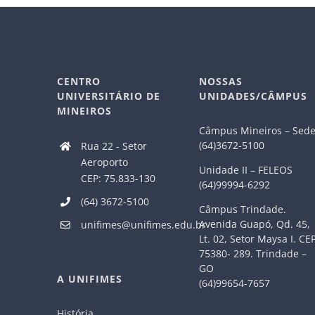
CENTRO
NOSSAS
UNIVERSITÁRIO DE
UNIDADES/CÂMPUS
MINEIROS
Câmpus Mineiros – Sed
(64)3672-5100
Rua 22 - Setor
Aeroporto
Unidade II – FELEOS
CEP: 75.833-130
(64)99994-6292
(64) 3672-5100
Câmpus Trindade.
Avenida Guapó, Qd. 45,
unifimes@unifimes.edu.br
Lt. 02, Setor Maysa I. CE
75380- 289. Trindade –
GO
A UNIFIMES
(64)99654-7657
História