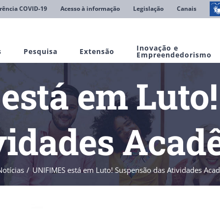
rência COVID-19
Acesso à informação
Legislação
Canais
Inovação e
s
Pesquisa
Extensão
Empreendedorismo
stá em Luto
ividades Acad
Notícias
UNIFIMES está em Luto! Suspensão das Atividades Aca