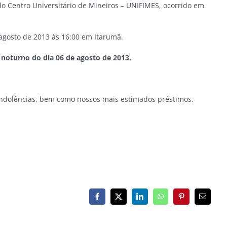
 Centro Universitário de Mineiros – UNIFIMES, ocorrido em
agosto de 2013 às 16:00 em Itarumã.
 noturno do dia 06 de agosto de 2013.
ondolências, bem como nossos mais estimados préstimos.
Facebook
X
LinkedIn
WhatsApp
Pinterest
E-
mail