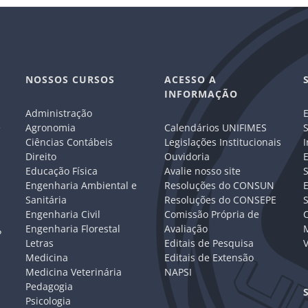
NOSSOS CURSOS
ACESSO A
INFORMAÇÃO
Administração
E
e
Agronomia
Calendários UNIFIMES
S
Ciências Contábeis
Legislações Institucionais
I
Direito
Ouvidoria
E
Educação Física
Avalie nosso site
S
Engenharia Ambiental e
Resoluções do CONSUN
Sanitária
Resoluções do CONSEPE
Engenharia Civil
Comissão Própria de
C
Engenharia Florestal
Avaliação
P
Letras
Editais de Pesquisa
V
Medicina
Editais de Extensão
Medicina Veterinária
NAPSI
Pedagogia
Psicologia