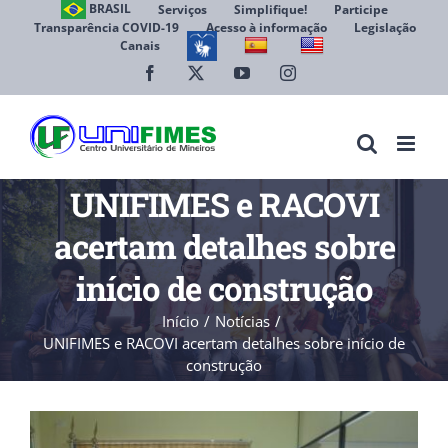
Ir
BRASIL
Serviços
Simplifique!
Participe
Transparência COVID-19
Acesso à informação
Legislação
para
Canais
Abrir 
o
conteúdo
Facebook
X
YouTube
Instagram
UNIFIMES e RACOVI
acertam detalhes sobre
início de construção
Início
Notícias
UNIFIMES e RACOVI acertam detalhes sobre início de
construção
View
Larger