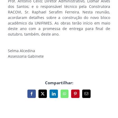
Prof. Antônio Célio; Diretor Administrativo, Liomar Alves
dos Santos; e o responsável técnico pela Construtora
RACOVI, Sr. Raphael Serafim Ferreira. Nesta reunião,
acordaram detalhes sobre a construção do novo bloco
acadêmico da UNIFIMES. As obras terão início em maio
deste ano com a promessa de entrega para final de
outubro, também, deste ano.
Selma Alcedina
Assessoria Gabinete
Compartilhar:
Facebook
X
LinkedIn
WhatsApp
Pinterest
E-
mail