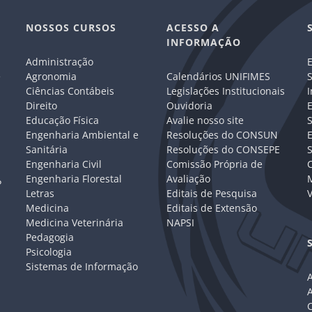
NOSSOS CURSOS
ACESSO A
INFORMAÇÃO
Administração
E
e
Agronomia
Calendários UNIFIMES
S
Ciências Contábeis
Legislações Institucionais
I
Direito
Ouvidoria
E
Educação Física
Avalie nosso site
S
Engenharia Ambiental e
Resoluções do CONSUN
Sanitária
Resoluções do CONSEPE
Engenharia Civil
Comissão Própria de
C
Engenharia Florestal
Avaliação
P
Letras
Editais de Pesquisa
V
Medicina
Editais de Extensão
Medicina Veterinária
NAPSI
Pedagogia
Psicologia
Sistemas de Informação
A
C