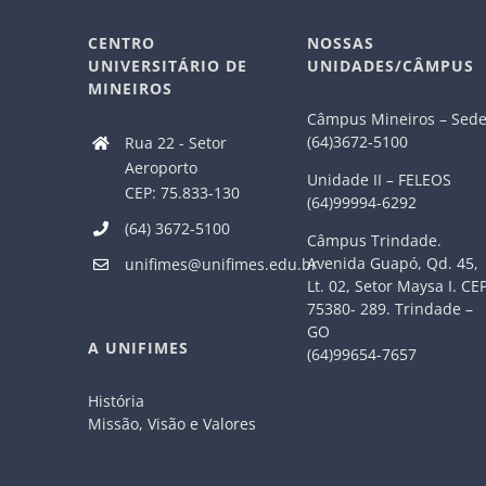
CENTRO
NOSSAS
UNIVERSITÁRIO DE
UNIDADES/CÂMPUS
MINEIROS
Câmpus Mineiros – Sed
(64)3672-5100
Rua 22 - Setor
Aeroporto
Unidade II – FELEOS
CEP: 75.833-130
(64)99994-6292
(64) 3672-5100
Câmpus Trindade.
Avenida Guapó, Qd. 45,
unifimes@unifimes.edu.br
Lt. 02, Setor Maysa I. CE
75380- 289. Trindade –
GO
A UNIFIMES
(64)99654-7657
História
Missão, Visão e Valores