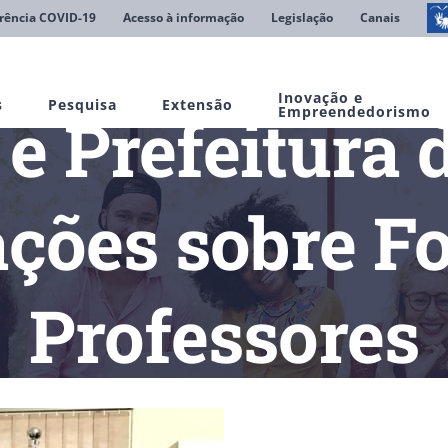
rência COVID-19
Acesso à informação
Legislação
Canais
Inovação e
s
Pesquisa
Extensão
 Prefeitura 
Empreendedorismo
ações sobre F
Professores
UNIFIMES e Prefeitura de Mineiros discutem ações sobre Formaç