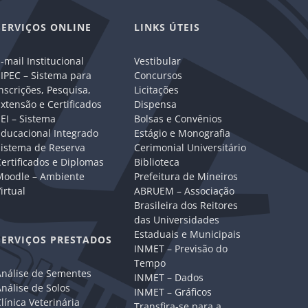
SERVIÇOS ONLINE
LINKS ÚTEIS
-mail Institucional
Vestibular
IPEC – Sistema para
Concursos
nscrições, Pesquisa,
Licitações
xtensão e Certificados
Dispensa
EI – Sistema
Bolsas e Convênios
Educacional Integrado
Estágio e Monografia
Sistema de Reserva
Cerimonial Universitário
ertificados e Diplomas
Biblioteca
Moodle – Ambiente
Prefeitura de Mineiros
irtual
ABRUEM – Associação
Brasileira dos Reitores
das Universidades
Estaduais e Municipais
SERVIÇOS PRESTADOS
INMET – Previsão do
Tempo
Análise de Sementes
INMET – Dados
nálise de Solos
INMET – Gráficos
línica Veterinária
Transfira-se para a