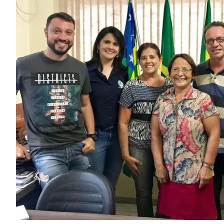
Image