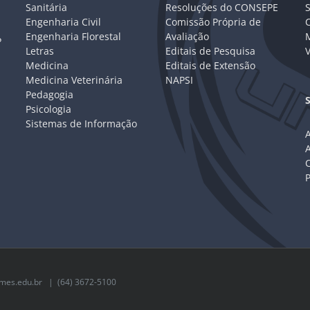
Sanitária
Resoluções do CONSEPE
Engenharia Civil
Comissão Própria de
C
Engenharia Florestal
Avaliação
P
Letras
Editais de Pesquisa
V
Medicina
Editais de Extensão
Medicina Veterinária
NAPSI
Pedagogia
Psicologia
Sistemas de Informação
A
C
mes.edu.br
| (64) 3672-5100