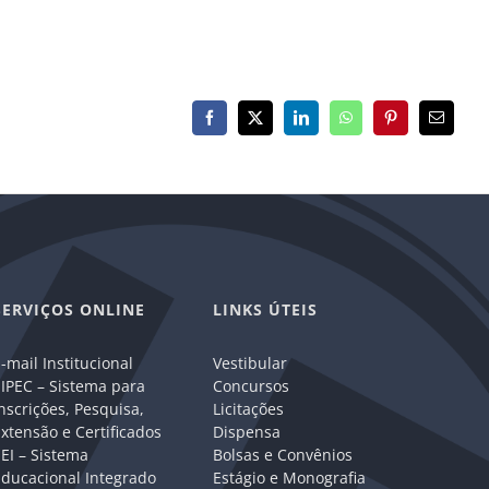
Facebook
X
LinkedIn
WhatsApp
Pinterest
E-
mail
SERVIÇOS ONLINE
LINKS ÚTEIS
-mail Institucional
Vestibular
IPEC – Sistema para
Concursos
nscrições, Pesquisa,
Licitações
xtensão e Certificados
Dispensa
EI – Sistema
Bolsas e Convênios
Educacional Integrado
Estágio e Monografia