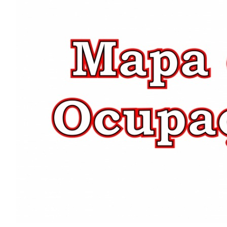
Image