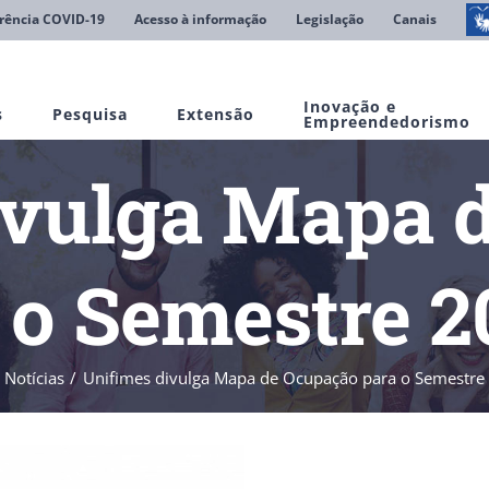
rência COVID-19
Acesso à informação
Legislação
Canais
Inovação e
s
Pesquisa
Extensão
Empreendedorismo
ivulga Mapa 
 o Semestre 2
Notícias
Unifimes divulga Mapa de Ocupação para o Semestre