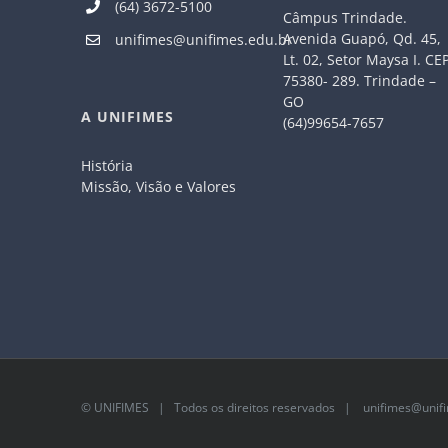
(64) 3672-5100
Câmpus Trindade.
Avenida Guapó, Qd. 45,
unifimes@unifimes.edu.br
Lt. 02, Setor Maysa I. CE
75380- 289. Trindade –
GO
A UNIFIMES
(64)99654-7657
História
Missão, Visão e Valores
©
UNIFIMES
| Todos os direitos reservados |
unifimes@unifi