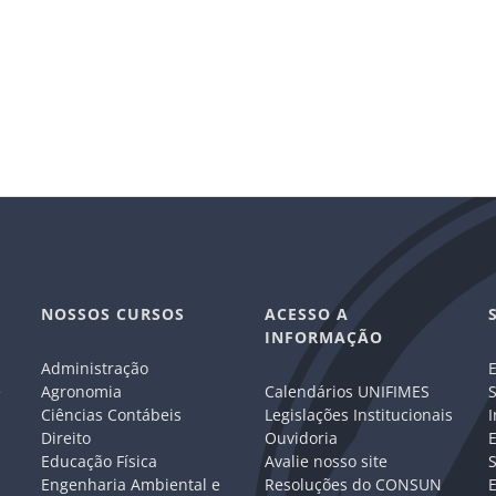
NOSSOS CURSOS
ACESSO A
INFORMAÇÃO
Administração
E
e
Agronomia
Calendários UNIFIMES
S
Ciências Contábeis
Legislações Institucionais
I
Direito
Ouvidoria
E
Educação Física
Avalie nosso site
S
Engenharia Ambiental e
Resoluções do CONSUN