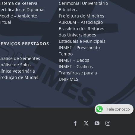
Sistema de Reserva
Cerimonial Universitário
ertificados e Diplomas
Biblioteca
Moodle – Ambiente
Prefeitura de Mineiros
irtual
ABRUEM – Associação
Brasileira dos Reitores
das Universidades
Estaduais e Municipais
SERVIÇOS PRESTADOS
INMET – Previsão do
Tempo
Análise de Sementes
INMET – Dados
nálise de Solos
INMET – Gráficos
línica Veterinária
Transfira-se para a
Produção de Mudas
UNIFIMES
Fale conosco
Facebook
X
YouTube
Instagram