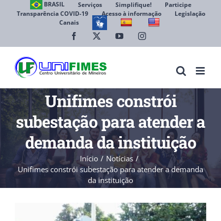
Ir
BRASIL
Serviços
Simplifique!
Participe
Transparência COVID-19
Acesso à informação
Legislação
para
Canais
Abrir 
o
conteúdo
Facebook
X
YouTube
Instagram
Unifimes constrói
subestação para atender a
demanda da instituição
Início
Notícias
Unifimes constrói subestação para atender a demanda
da instituição
View
Larger