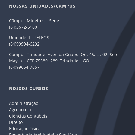
NOSSAS UNIDADES/CÂMPUS
Câmpus Mineiros – Sede
(64)3672-5100
Unidade II – FELEOS
(64)99994-6292
Câmpus Trindade. Avenida Guapó, Qd. 45, Lt. 02, Setor
Maysa I. CEP 75380- 289. Trindade – GO
(64)99654-7657
NOSSOS CURSOS
Administração
Agronomia
Ciências Contábeis
Direito
Educação Física
Engenharia Ambiental e Sanitária