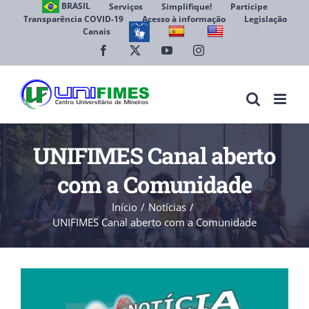
Ir
BRASIL
Serviços
Simplifique!
Participe
Transparência COVID-19
Acesso à informação
Legislação
para
Canais
Abrir 
o
conteúdo
Facebook
X
YouTube
Instagram
UNIFIMES Canal aberto
com a Comunidade
Início
Notícias
UNIFIMES Canal aberto com a Comunidade
View
Larger
Image