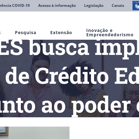
rência COVID-19
Acesso à informação
Legislação
Canais
Inovação e
s
Pesquisa
Extensão
S busca imp
Empreendedorismo
de Crédito E
unto ao poder
ES busca implementar Programa de Crédito Educacional Interno 