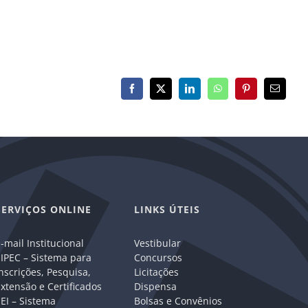
Facebook
X
LinkedIn
WhatsApp
Pinterest
E-
mail
SERVIÇOS ONLINE
LINKS ÚTEIS
-mail Institucional
Vestibular
IPEC – Sistema para
Concursos
nscrições, Pesquisa,
Licitações
xtensão e Certificados
Dispensa
EI – Sistema
Bolsas e Convênios