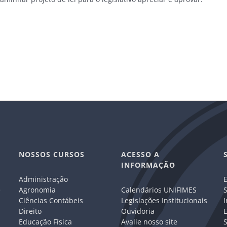
NOSSOS CURSOS
ACESSO A
INFORMAÇÃO
Administração
E
e
Agronomia
Calendários UNIFIMES
S
Ciências Contábeis
Legislações Institucionais
I
Direito
Ouvidoria
E
Educação Física
Avalie nosso site
S