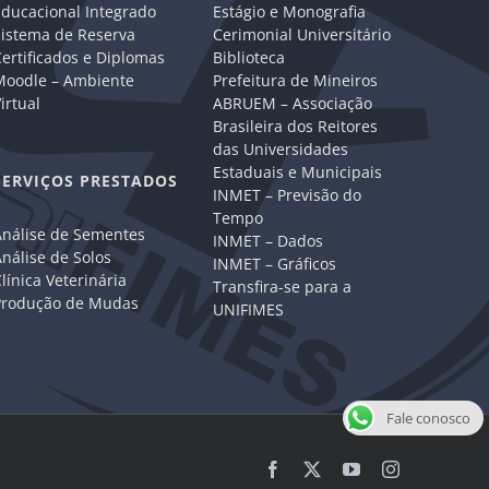
Educacional Integrado
Estágio e Monografia
Sistema de Reserva
Cerimonial Universitário
ertificados e Diplomas
Biblioteca
Moodle – Ambiente
Prefeitura de Mineiros
irtual
ABRUEM – Associação
Brasileira dos Reitores
das Universidades
Estaduais e Municipais
SERVIÇOS PRESTADOS
INMET – Previsão do
Tempo
Análise de Sementes
INMET – Dados
nálise de Solos
INMET – Gráficos
línica Veterinária
Transfira-se para a
Produção de Mudas
UNIFIMES
Fale conosco
Facebook
X
YouTube
Instagram