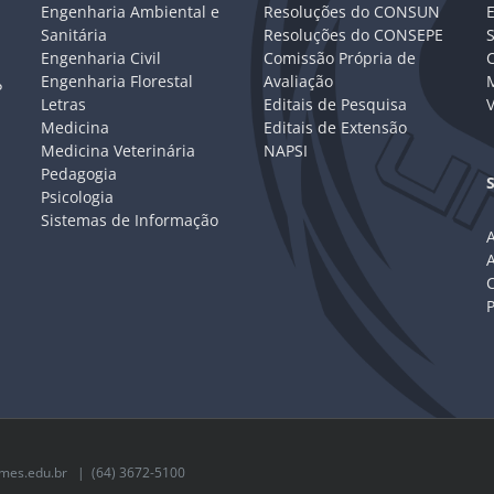
Engenharia Ambiental e
Resoluções do CONSUN
Sanitária
Resoluções do CONSEPE
Engenharia Civil
Comissão Própria de
C
Engenharia Florestal
Avaliação
P
Letras
Editais de Pesquisa
V
Medicina
Editais de Extensão
Medicina Veterinária
NAPSI
Pedagogia
Psicologia
Sistemas de Informação
A
C
mes.edu.br
| (64) 3672-5100