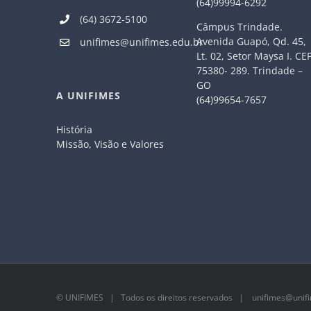
(64)99994-6292
(64) 3672-5100
Câmpus Trindade.
Avenida Guapó, Qd. 45,
unifimes@unifimes.edu.br
Lt. 02, Setor Maysa I. CE
75380- 289. Trindade –
GO
A UNIFIMES
(64)99654-7657
História
Missão, Visão e Valores
©
UNIFIMES
| Todos os direitos reservados |
unifimes@unifi