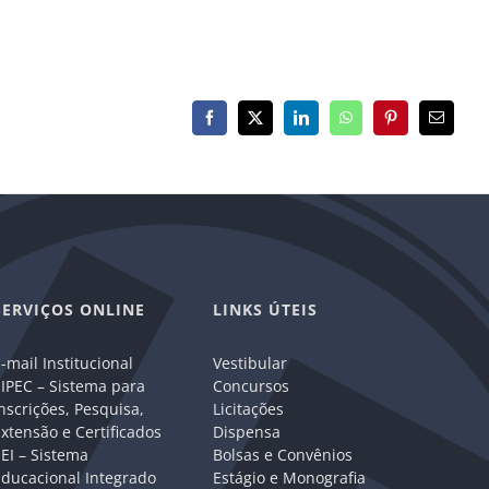
Facebook
X
LinkedIn
WhatsApp
Pinterest
E-
mail
SERVIÇOS ONLINE
LINKS ÚTEIS
-mail Institucional
Vestibular
IPEC – Sistema para
Concursos
nscrições, Pesquisa,
Licitações
xtensão e Certificados
Dispensa
EI – Sistema
Bolsas e Convênios
Educacional Integrado
Estágio e Monografia