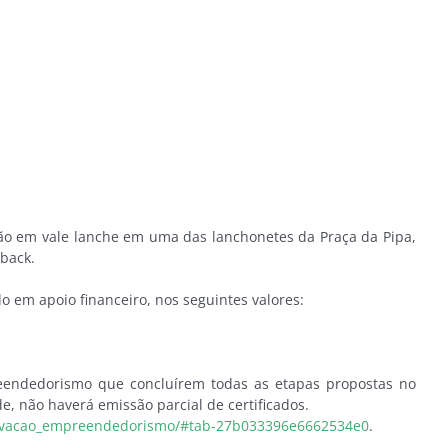
ção em vale lanche em uma das lanchonetes da Praça da Pipa,
hback.
 em apoio financeiro, nos seguintes valores:
preendedorismo que concluírem todas as etapas propostas no
e, não haverá emissão parcial de certificados.
inovacao_empreendedorismo/#tab-27b033396e6662534e0
.