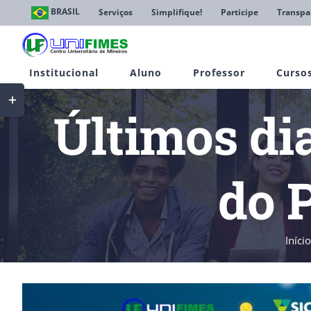
Ir
BRASIL
Serviços
Simplifique!
Participe
Transpa
para
o
conteúdo
Institucional
Aluno
Professor
Curso
Toggle
Sliding
Últimos dia
Bar
Area
do 
Início
View
Larger