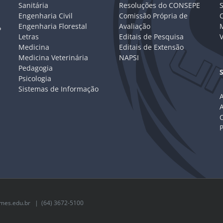
Sanitária
Resoluções do CONSEPE
Engenharia Civil
Comissão Própria de
C
Engenharia Florestal
Avaliação
P
Letras
Editais de Pesquisa
V
Medicina
Editais de Extensão
Medicina Veterinária
NAPSI
Pedagogia
Psicologia
Sistemas de Informação
A
C
mes.edu.br
| (64) 3672-5100