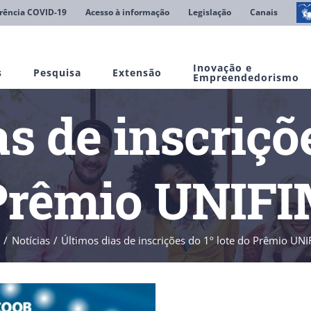
rência COVID-19
Acesso à informação
Legislação
Canais
Inovação e
s
Pesquisa
Extensão
Empreendedorismo
s de inscriçõe
Prêmio UNIF
Notícias
Últimos dias de inscrições do 1º lote do Prêmio UN