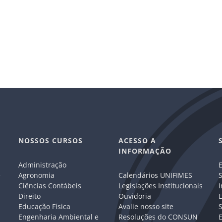
NOSSOS CURSOS
ACESSO A
INFORMAÇÃO
Administração
E
e
Agronomia
Calendários UNIFIMES
S
Ciências Contábeis
Legislações Institucionais
I
Direito
Ouvidoria
E
Educação Física
Avalie nosso site
S
Engenharia Ambiental e
Resoluções do CONSUN