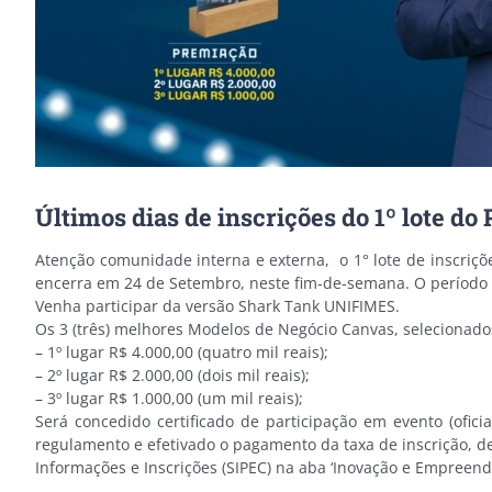
Últimos dias de inscrições do 1º lote 
Atenção comunidade interna e externa, o 1° lote de inscriç
encerra em 24 de Setembro, neste fim-de-semana. O período d
Venha participar da versão Shark Tank UNIFIMES.
Os 3 (três) melhores Modelos de Negócio Canvas, selecionados
– 1º lugar R$ 4.000,00 (quatro mil reais);
– 2º lugar R$ 2.000,00 (dois mil reais);
– 3º lugar R$ 1.000,00 (um mil reais);
Será concedido certificado de participação em evento (ofi
regulamento e efetivado o pagamento da taxa de inscrição, de 
Informações e Inscrições (SIPEC) na aba ‘Inovação e Empreen