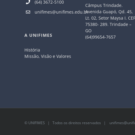
(64) 3672-5100
Câmpus Trindade.
Avenida Guapó, Qd. 45,
unifimes@unifimes.edu.br
Lt. 02, Setor Maysa I. CE
75380- 289. Trindade –
GO
A UNIFIMES
(64)99654-7657
História
Missão, Visão e Valores
©
UNIFIMES
| Todos os direitos reservados |
unifimes@unifi