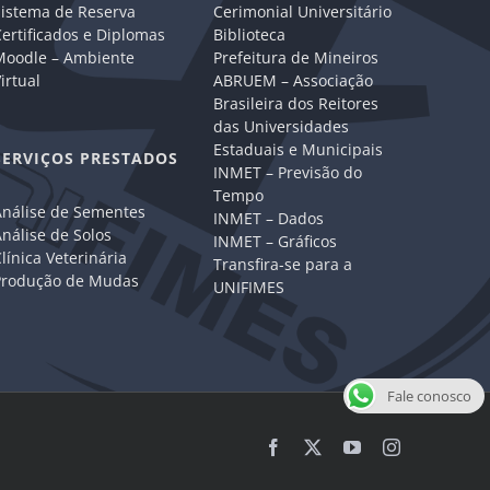
Sistema de Reserva
Cerimonial Universitário
ertificados e Diplomas
Biblioteca
Moodle – Ambiente
Prefeitura de Mineiros
irtual
ABRUEM – Associação
Brasileira dos Reitores
das Universidades
Estaduais e Municipais
SERVIÇOS PRESTADOS
INMET – Previsão do
Tempo
Análise de Sementes
INMET – Dados
nálise de Solos
INMET – Gráficos
línica Veterinária
Transfira-se para a
Produção de Mudas
UNIFIMES
Fale conosco
Facebook
X
YouTube
Instagram