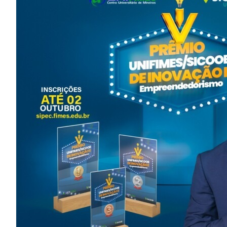
Image