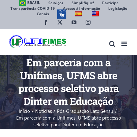
Ir
BRASIL
Serviços
Simplifique!
Participe
Transparência COVID-19
Acesso à informação
Legislação
para
Canais
Abrir 
o
conteúdo
Facebook
X
YouTube
Instagram
Em parceria com a
Unifimes, UFMS abre
processo seletivo para
Dinter em Educação
Início
Notícias
Pós-Graduação Lato Sensu
Em parceria com a Unifimes, UFMS abre processo
seletivo para Dinter em Educação