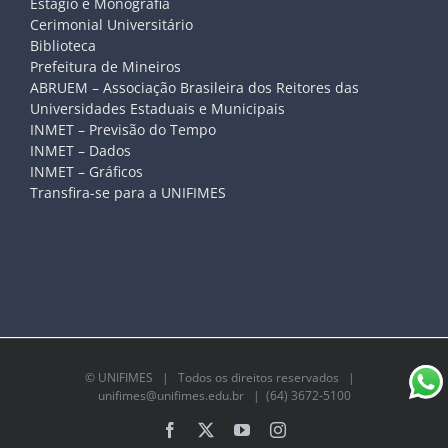
Estágio e Monografia
Cerimonial Universitário
Biblioteca
Prefeitura de Mineiros
ABRUEM – Associação Brasileira dos Reitores das
Universidades Estaduais e Municipais
INMET – Previsão do Tempo
INMET – Dados
INMET – Gráficos
Transfira-se para a UNIFIMES
©
UNIFIMES
| Todos os direitos reservados |
unifimes@unifimes.edu.br
| (64) 3672-5100
Facebook
X
YouTube
Instagram