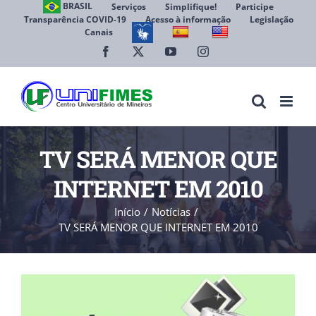
Ir
BRASIL
Serviços
Simplifique!
Participe
Transparência COVID-19
Acesso à informação
Legislação
para
Canais
Abrir 
o
conteúdo
Facebook
X
YouTube
Instagram
TV SERÁ MENOR QUE
INTERNET EM 2010
Início
Notícias
TV SERÁ MENOR QUE INTERNET EM 2010
View
Larger
Image