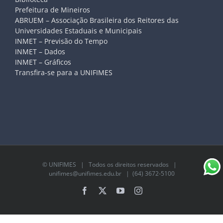
Prefeitura de Mineiros
ABRUEM – Associação Brasileira dos Reitores das
Universidades Estaduais e Municipais
INMET – Previsão do Tempo
INMET – Dados
INMET – Gráficos
Transfira-se para a UNIFIMES
©
UNIFIMES
| Todos os direitos reservados |
unifimes@unifimes.edu.br
| (64) 3672-5100
Facebook
X
YouTube
Instagram