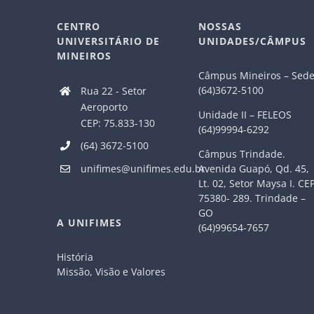
CENTRO
NOSSAS
UNIVERSITÁRIO DE
UNIDADES/CÂMPUS
MINEIROS
Câmpus Mineiros – Sed
(64)3672-5100
Rua 22 - Setor
Aeroporto
Unidade II – FELEOS
CEP: 75.833-130
(64)99994-6292
(64) 3672-5100
Câmpus Trindade.
Avenida Guapó, Qd. 45,
unifimes@unifimes.edu.br
Lt. 02, Setor Maysa I. CE
75380- 289. Trindade –
GO
A UNIFIMES
(64)99654-7657
História
Missão, Visão e Valores