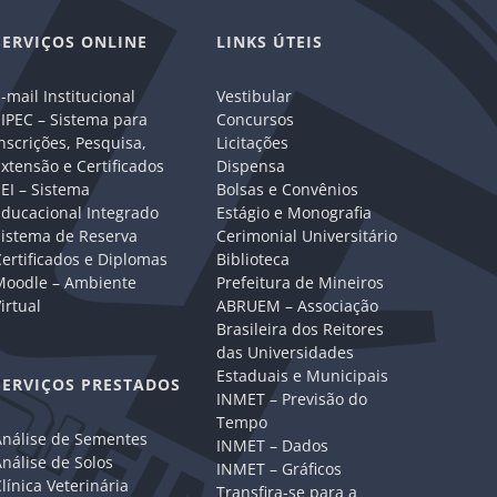
SERVIÇOS ONLINE
LINKS ÚTEIS
-mail Institucional
Vestibular
IPEC – Sistema para
Concursos
nscrições, Pesquisa,
Licitações
xtensão e Certificados
Dispensa
EI – Sistema
Bolsas e Convênios
Educacional Integrado
Estágio e Monografia
Sistema de Reserva
Cerimonial Universitário
ertificados e Diplomas
Biblioteca
Moodle – Ambiente
Prefeitura de Mineiros
irtual
ABRUEM – Associação
Brasileira dos Reitores
das Universidades
Estaduais e Municipais
SERVIÇOS PRESTADOS
INMET – Previsão do
Tempo
Análise de Sementes
INMET – Dados
nálise de Solos
INMET – Gráficos
línica Veterinária
Transfira-se para a