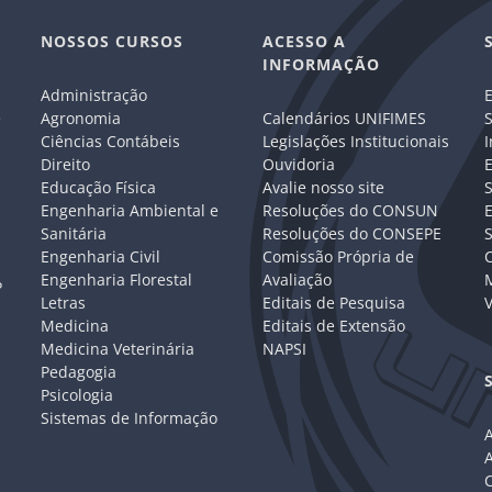
NOSSOS CURSOS
ACESSO A
INFORMAÇÃO
Administração
E
e
Agronomia
Calendários UNIFIMES
S
Ciências Contábeis
Legislações Institucionais
I
Direito
Ouvidoria
E
Educação Física
Avalie nosso site
S
Engenharia Ambiental e
Resoluções do CONSUN
Sanitária
Resoluções do CONSEPE
Engenharia Civil
Comissão Própria de
C
Engenharia Florestal
Avaliação
P
Letras
Editais de Pesquisa
V
Medicina
Editais de Extensão
Medicina Veterinária
NAPSI
Pedagogia
Psicologia
Sistemas de Informação
A
C