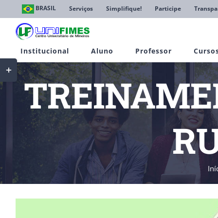
Ir
BRASIL
Serviços
Simplifique!
Participe
Transpa
para
o
conteúdo
Institucional
Aluno
Professor
Curso
Toggle
Sliding
TREINAME
Bar
Area
RU
Iní
View
Larger