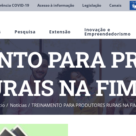
rência COVID-19
Acesso à informação
Legislação
Canais
Inovação e
s
Pesquisa
Extensão
Empreendedorismo
NTO PARA P
RAIS NA FI
cio
Notícias
TREINAMENTO PARA PRODUTORES RURAIS NA FI