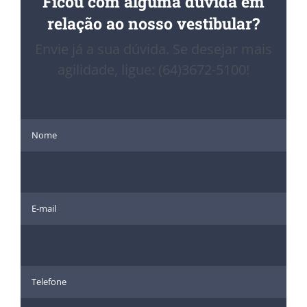
Ficou com alguma dúvida em
relação ao nosso vestibular?
Envie já a sua dúvida. Se desejar mais
agilidade, ligue: (64)3672-5100!