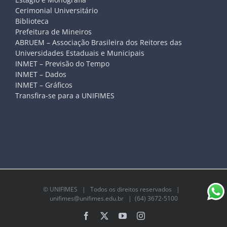
Cerimonial Universitário
Biblioteca
Prefeitura de Mineiros
ABRUEM – Associação Brasileira dos Reitores das
Universidades Estaduais e Municipais
INMET – Previsão do Tempo
INMET – Dados
INMET – Gráficos
Transfira-se para a UNIFIMES
©
UNIFIMES
| Todos os direitos reservados |
unifimes@unifimes.edu.br
| (64) 3672-5100
Facebook
X
YouTube
Instagram