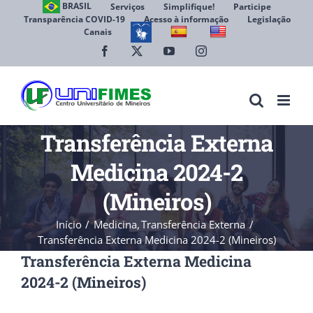
Ir
BRASIL
Serviços
Simplifique!
Participe
Transparência COVID-19
Acesso à informação
Legislação
para
Canais
Abrir 
o
conteúdo
Facebook
X
YouTube
Instagram
Transferência Externa
Medicina 2024-2
(Mineiros)
Início
Medicina
Transferência Externa
Transferência Externa Medicina 2024-2 (Mineiros)
Transferência Externa Medicina
2024-2 (Mineiros)