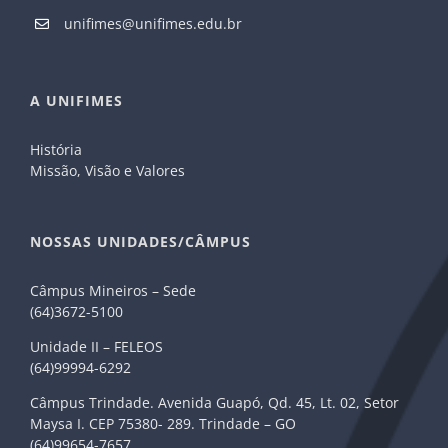
unifimes@unifimes.edu.br
A UNIFIMES
História
Missão, Visão e Valores
NOSSAS UNIDADES/CÂMPUS
Câmpus Mineiros – Sede
(64)3672-5100
Unidade II – FELEOS
(64)99994-6292
Câmpus Trindade. Avenida Guapó, Qd. 45, Lt. 02, Setor
Maysa I. CEP 75380- 289. Trindade – GO
(64)99654-7657