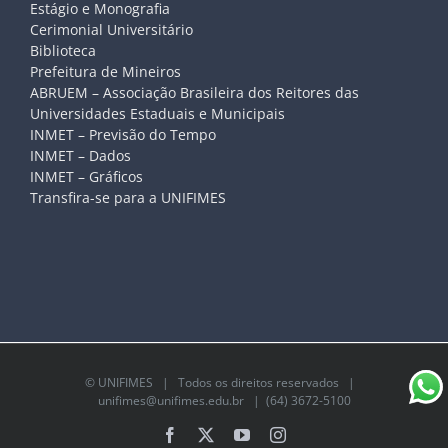
Estágio e Monografia
Cerimonial Universitário
Biblioteca
Prefeitura de Mineiros
ABRUEM – Associação Brasileira dos Reitores das
Universidades Estaduais e Municipais
INMET – Previsão do Tempo
INMET – Dados
INMET – Gráficos
Transfira-se para a UNIFIMES
©
UNIFIMES
| Todos os direitos reservados |
unifimes@unifimes.edu.br
| (64) 3672-5100
Facebook
X
YouTube
Instagram