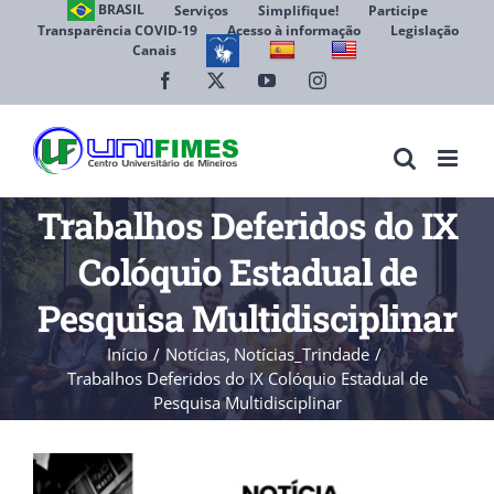
Ir
BRASIL
Serviços
Simplifique!
Participe
Transparência COVID-19
Acesso à informação
Legislação
para
Canais
Abrir 
o
conteúdo
Facebook
X
YouTube
Instagram
Trabalhos Deferidos do IX
Colóquio Estadual de
Pesquisa Multidisciplinar
Início
Notícias
Notícias_Trindade
Trabalhos Deferidos do IX Colóquio Estadual de
Pesquisa Multidisciplinar
View
Larger