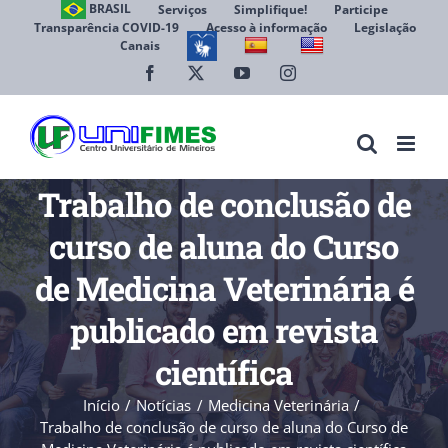
Ir
BRASIL
Serviços
Simplifique!
Participe
Transparência COVID-19
Acesso à informação
Legislação
para
Canais
Abrir 
o
conteúdo
Facebook
X
YouTube
Instagram
Trabalho de conclusão de
curso de aluna do Curso
de Medicina Veterinária é
publicado em revista
científica
Início
Notícias
Medicina Veterinária
Trabalho de conclusão de curso de aluna do Curso de