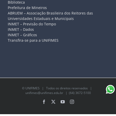
Biblioteca
Prefeitura de Mineiros
ABRUEM – Associação Brasileira dos Reitores das
Universidades Estaduais e Municipais
INMET – Previsão do Tempo
INMET – Dados
INMET – Gráficos
Transfira-se para a UNIFIMES
©
UNIFIMES
| Todos os direitos reservados |
unifimes@unifimes.edu.br
| (64) 3672-5100
Facebook
X
YouTube
Instagram