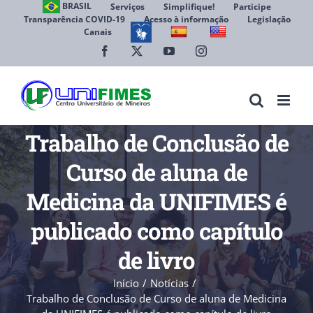
Ir
BRASIL
Serviços
Simplifique!
Participe
Transparência COVID-19
Acesso à informação
Legislação
para
Canais
Abrir 
o
conteúdo
Facebook
X
YouTube
Instagram
Trabalho de Conclusão de
Curso de aluna de
Medicina da UNIFIMES é
publicado como capítulo
de livro
Início
Notícias
Trabalho de Conclusão de Curso de aluna de Medicina