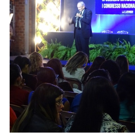
Image