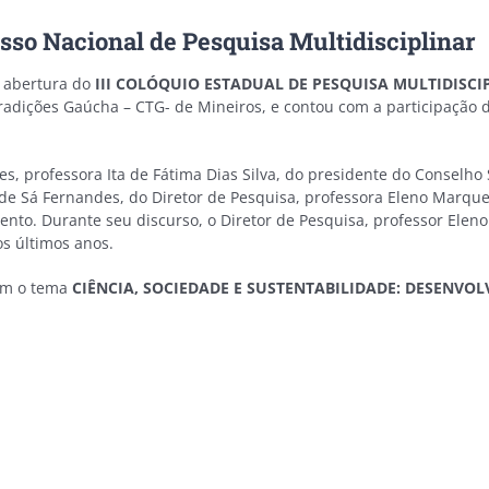
sso Nacional de Pesquisa Multidisciplinar
e abertura do
III COLÓQUIO ESTADUAL DE PESQUISA MULTIDISCI
radições Gaúcha – CTG- de Mineiros, e contou com a participação do
es, professora Ita de Fátima Dias Silva, do presidente do Conselh
 de Sá Fernandes, do Diretor de Pesquisa, professora Eleno Marque
nto. Durante seu discurso, o Diretor de Pesquisa, professor Ele
s últimos anos.
com o tema
CIÊNCIA, SOCIEDADE E SUSTENTABILIDADE: DESENVO