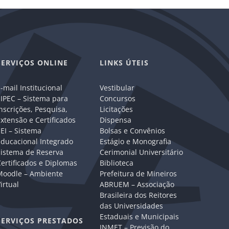
SERVIÇOS ONLINE
LINKS ÚTEIS
-mail Institucional
Vestibular
IPEC – Sistema para
Concursos
nscrições, Pesquisa,
Licitações
xtensão e Certificados
Dispensa
EI – Sistema
Bolsas e Convênios
Educacional Integrado
Estágio e Monografia
Sistema de Reserva
Cerimonial Universitário
ertificados e Diplomas
Biblioteca
Moodle – Ambiente
Prefeitura de Mineiros
irtual
ABRUEM – Associação
Brasileira dos Reitores
das Universidades
Estaduais e Municipais
SERVIÇOS PRESTADOS
INMET – Previsão do