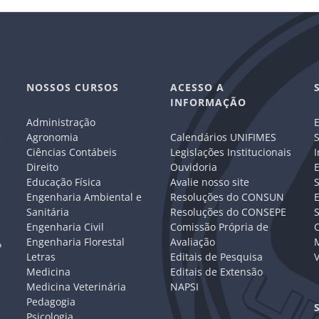
NOSSOS CURSOS
ACESSO A
INFORMAÇÃO
Administração
E
e
Agronomia
Calendários UNIFIMES
S
Ciências Contábeis
Legislações Institucionais
I
Direito
Ouvidoria
E
Educação Física
Avalie nosso site
S
Engenharia Ambiental e
Resoluções do CONSUN
Sanitária
Resoluções do CONSEPE
Engenharia Civil
Comissão Própria de
C
Engenharia Florestal
Avaliação
P
Letras
Editais de Pesquisa
V
Medicina
Editais de Extensão
Medicina Veterinária
NAPSI
Pedagogia
Psicologia