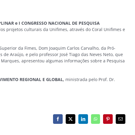
PLINAR e I CONGRESSO NACIONAL DE PESQUISA
s projetos culturais da Unifimes, através do Coral Unifimes e
o Superior da Fimes, Dom Joaquim Carlos Carvalho, da Pró-
s de Araújo, e pelo professor José Tiago das Neves Neto, que
no Marques, apresentou algumas informações sobre a Pesquisa
LVIMENTO REGIONAL E GLOBAL,
ministrada pelo Prof. Dr.
Facebook
X
LinkedIn
WhatsApp
Pinterest
E-
mail