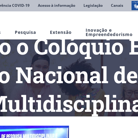
rência COVID-19
Acesso à informação
Legislação
Canais
Inovação e
s
Pesquisa
Extensão
o o Colóquio 
Empreendedorismo
o Nacional de
ultidisciplin
Tem início o Colóquio Estadual e Congresso Nacional de Pesquisa