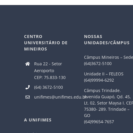
CENTRO
NOSSAS
UNIVERSITÁRIO DE
UNIDADES/CÂMPUS
MINEIROS
Câmpus Mineiros – Sed
(64)3672-5100
Rua 22 - Setor
Aeroporto
Unidade II – FELEOS
CEP: 75.833-130
(64)99994-6292
(64) 3672-5100
Câmpus Trindade.
Avenida Guapó, Qd. 45,
unifimes@unifimes.edu.br
Lt. 02, Setor Maysa I. CE
75380- 289. Trindade –
GO
A UNIFIMES
(64)99654-7657