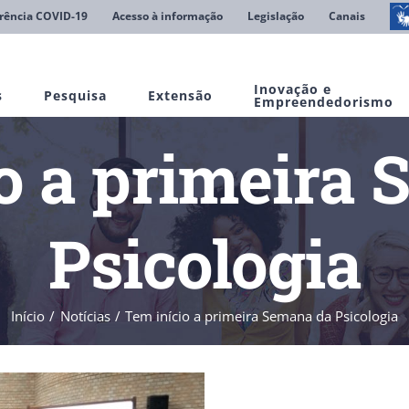
rência COVID-19
Acesso à informação
Legislação
Canais
Inovação e
s
Pesquisa
Extensão
Empreendedorismo
o a primeira
Psicologia
Início
Notícias
Tem início a primeira Semana da Psicologia