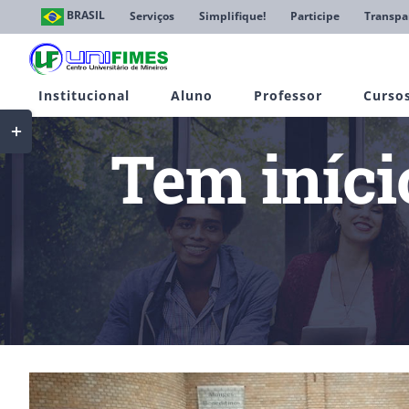
Ir
BRASIL
Serviços
Simplifique!
Participe
Transpa
para
o
conteúdo
Institucional
Aluno
Professor
Curso
Toggle
Sliding
Tem iníci
Bar
Area
View
Larger