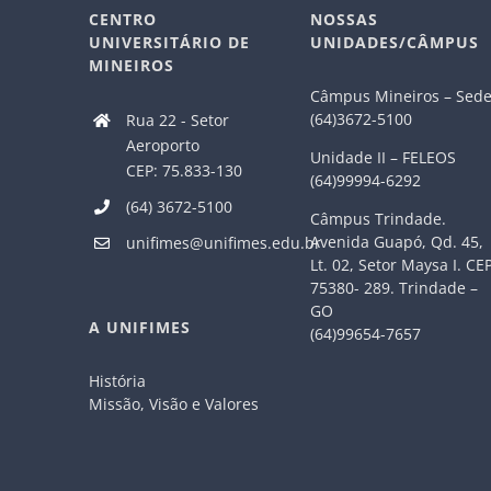
CENTRO
NOSSAS
UNIVERSITÁRIO DE
UNIDADES/CÂMPUS
MINEIROS
Câmpus Mineiros – Sed
(64)3672-5100
Rua 22 - Setor
Aeroporto
Unidade II – FELEOS
CEP: 75.833-130
(64)99994-6292
(64) 3672-5100
Câmpus Trindade.
Avenida Guapó, Qd. 45,
unifimes@unifimes.edu.br
Lt. 02, Setor Maysa I. CE
75380- 289. Trindade –
GO
A UNIFIMES
(64)99654-7657
História
Missão, Visão e Valores