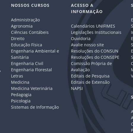
NOSSOS CURSOS
ACESSO A
INFORMAÇÃO
Administração
E
e
Agronomia
Calendários UNIFIMES
S
Ciências Contábeis
Legislações Institucionais
I
Direito
Ouvidoria
E
Educação Física
Avalie nosso site
S
Engenharia Ambiental e
Resoluções do CONSUN
Sanitária
Resoluções do CONSEPE
Engenharia Civil
Comissão Própria de
C
Engenharia Florestal
Avaliação
P
Letras
Editais de Pesquisa
V
Medicina
Editais de Extensão
Medicina Veterinária
NAPSI
Pedagogia
Psicologia
Sistemas de Informação
A
C