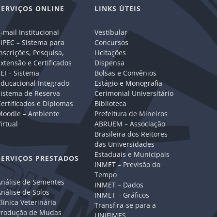
SERVIÇOS ONLINE
LINKS ÚTEIS
-mail Institucional
Vestibular
IPEC – Sistema para
Concursos
nscrições, Pesquisa,
Licitações
xtensão e Certificados
Dispensa
EI – Sistema
Bolsas e Convênios
Educacional Integrado
Estágio e Monografia
Sistema de Reserva
Cerimonial Universitário
ertificados e Diplomas
Biblioteca
Moodle – Ambiente
Prefeitura de Mineiros
irtual
ABRUEM – Associação
Brasileira dos Reitores
das Universidades
Estaduais e Municipais
SERVIÇOS PRESTADOS
INMET – Previsão do
Tempo
Análise de Sementes
INMET – Dados
nálise de Solos
INMET – Gráficos
línica Veterinária
Transfira-se para a
Produção de Mudas
UNIFIMES