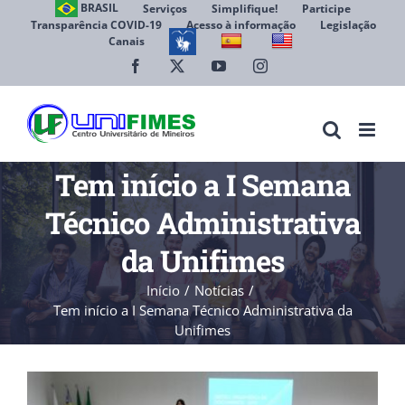
Ir
BRASIL
Serviços
Simplifique!
Participe
Transparência COVID-19
Acesso à informação
Legislação
para
Canais
Abrir 
o
conteúdo
Facebook
X
YouTube
Instagram
Tem início a I Semana
Técnico Administrativa
da Unifimes
Início
Notícias
Tem início a I Semana Técnico Administrativa da
Unifimes
View
Larger